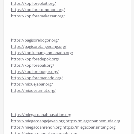
https://kopiforepluit.org/
https://kopiforetomohon.org/
https://kopiforemakassar.org/
https://pagisorebogor.org/
https://pagisoretangerang.org/
https://kopikenanganmanado.org/
https://kopiforedepok.org/
https://kopiforebali.org/
https://kopiforebogor.org/
https://kopiforemanado.org/
https://mixuejabar.org/
https://mixuesumut.org/
https://miegacoanahnasution.org
https://miegacoangejayan.org
https://miegacoanpemuda.org
https://miegacoanrenon.org
https://miegacoansintang.org
https://miegacoanpulaupramuka.org