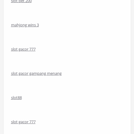
slot bet 200
mahjong wins 3
slot gacor 777
slot gacor gampang menang
slot88
slot gacor 777