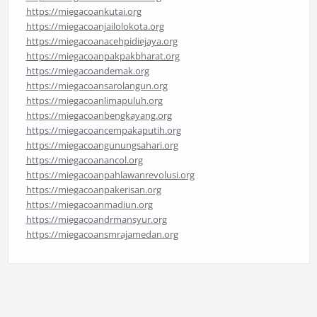
https://miegacoankutai.org
https://miegacoanjailolokota.org
https://miegacoanacehpidiejaya.org
https://miegacoanpakpakbharat.org
https://miegacoandemak.org
https://miegacoansarolangun.org
https://miegacoanlimapuluh.org
https://miegacoanbengkayang.org
https://miegacoancempakaputih.org
https://miegacoangunungsahari.org
https://miegacoanancol.org
https://miegacoanpahlawanrevolusi.org
https://miegacoanpakerisan.org
https://miegacoanmadiun.org
https://miegacoandrmansyur.org
https://miegacoansmrajamedan.org