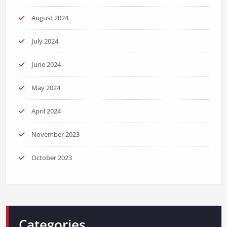
August 2024
July 2024
June 2024
May 2024
April 2024
November 2023
October 2023
Categories