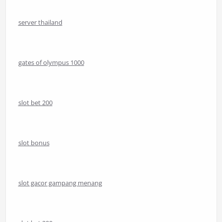
server thailand
gates of olympus 1000
slot bet 200
slot bonus
slot gacor gampang menang