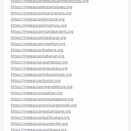
https://miegacoankepulauanmerantiriau.org
https://miegacoankotamobagu.org
https://miegacoanmurungraya.org
https://miegacoanbimantb.org
https://miegacoannmamuju.org
https://miegacoanmanggaraintt.org
https://miegacoanniasbarat.org
https://miegacoanmagetan.org
https://miegacoanbadung.org
https://miegacoantabanan.org
https://miegacoanacehbesar.org
https://miegacoanluwuutara.org
https://miegacoantobasamosir.org
https://miegacoanbuton.org
https://miegacoanrejanglebong.org
https://miegacoanasahan.org
https://miegacoanempatlawang.org
https://miegacoansimpangampek.org
https://miegacoanwatampone.org
https://miegacoanbaritoutara.org
https://miegacoanpurworejo.org
https://miegacoansumbawa.org