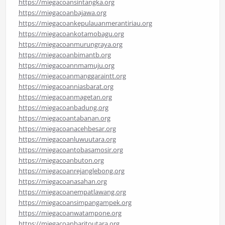
https://miegacoansintangka.org
https://miegacoanbajawa.org
https://miegacoankepulauanmerantiriau.org
https://miegacoankotamobagu.org
https://miegacoanmurungraya.org
https://miegacoanbimantb.org
https://miegacoannmamuju.org
https://miegacoanmanggaraintt.org
https://miegacoanniasbarat.org
https://miegacoanmagetan.org
https://miegacoanbadung.org
https://miegacoantabanan.org
https://miegacoanacehbesar.org
https://miegacoanluwuutara.org
https://miegacoantobasamosir.org
https://miegacoanbuton.org
https://miegacoanrejanglebong.org
https://miegacoanasahan.org
https://miegacoanempatlawang.org
https://miegacoansimpangampek.org
https://miegacoanwatampone.org
https://miegacoanbaritoutara.org