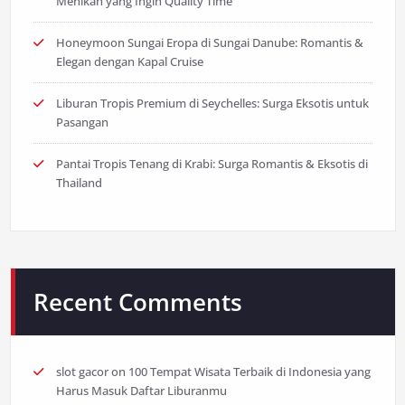
Menikah yang Ingin Quality Time
Honeymoon Sungai Eropa di Sungai Danube: Romantis &
Elegan dengan Kapal Cruise
Liburan Tropis Premium di Seychelles: Surga Eksotis untuk
Pasangan
Pantai Tropis Tenang di Krabi: Surga Romantis & Eksotis di
Thailand
Recent Comments
slot gacor
on
100 Tempat Wisata Terbaik di Indonesia yang
Harus Masuk Daftar Liburanmu