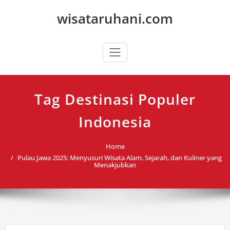
Skip
wisataruhani.com
to
content
Tag Destinasi Populer
Indonesia
Home
Pulau Jawa 2025: Menyusuri Wisata Alam, Sejarah, dan Kuliner yang
Menakjubkan