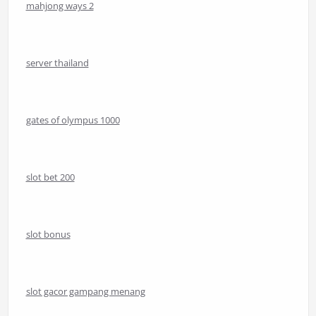
mahjong ways 2
server thailand
gates of olympus 1000
slot bet 200
slot bonus
slot gacor gampang menang