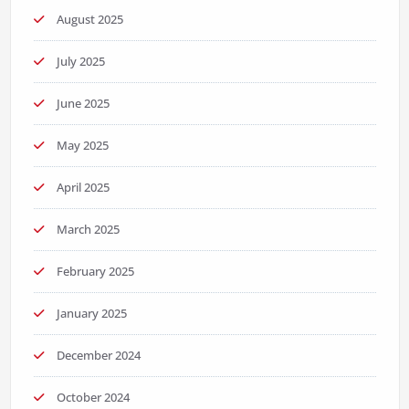
August 2025
July 2025
June 2025
May 2025
April 2025
March 2025
February 2025
January 2025
December 2024
October 2024