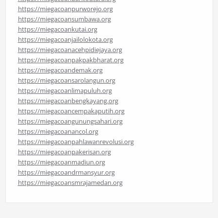
https://miegacoanpurworejo.org
https://miegacoansumbawa.org
https://miegacoankutai.org
https://miegacoanjailolokota.org
https://miegacoanacehpidiejaya.org
https://miegacoanpakpakbharat.org
https://miegacoandemak.org
https://miegacoansarolangun.org
https://miegacoanlimapuluh.org
https://miegacoanbengkayang.org
https://miegacoancempakaputih.org
https://miegacoangunungsahari.org
https://miegacoanancol.org
https://miegacoanpahlawanrevolusi.org
https://miegacoanpakerisan.org
https://miegacoanmadiun.org
https://miegacoandrmansyur.org
https://miegacoansmrajamedan.org