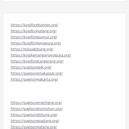
https://kopiforebanten.org/
https://kopiforejateng.org/
https://kopiforesumut.org/
https://kopiforejayapura.org/
https://mixuebitung.org/
https://kopikenanganjayapura.org/
https://kopiforetangerang.org/
https://pagisorepik.org/
https://pagisoremakassar.org/
https://pagisorejakarta.org/
https://pagisorementeng.org/
https://pagisoretomohon.org/
https://pagisorebitung.org/
https://pagisorepadang.org/
https://pagisorejateng.org/