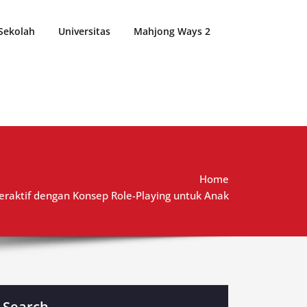
Sekolah
Universitas
Mahjong Ways 2
Home
nteraktif dengan Konsep Role-Playing untuk Anak
Search