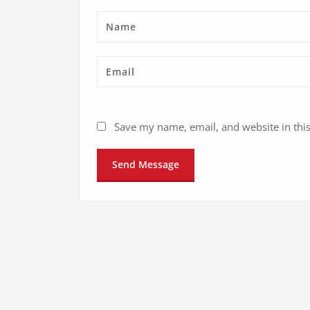
Save my name, email, and website in thi