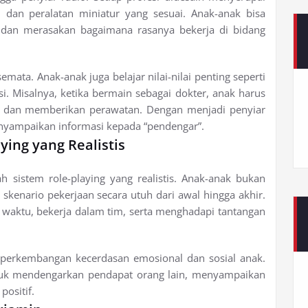
 dan peralatan miniatur yang sesuai. Anak-anak bisa
 dan merasakan bagaimana rasanya bekerja di bidang
mata. Anak-anak juga belajar nilai-nilai penting seperti
. Misalnya, ketika bermain sebagai dokter, anak harus
, dan memberikan perawatan. Dengan menjadi penyiar
enyampaikan informasi kepada “pendengar”.
ying yang Realistis
h sistem role-playing yang realistis. Anak-anak bukan
skenario pekerjaan secara utuh dari awal hingga akhir.
 waktu, bekerja dalam tim, serta menghadapi tantangan
 perkembangan kecerdasan emosional dan sosial anak.
 untuk mendengarkan pendapat orang lain, menyampaikan
positif.