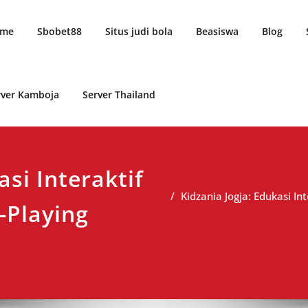
me
Sbobet88
Situs judi bola
Beasiswa
Blog
rver Kamboja
Server Thailand
asi Interaktif
Kidzania Jogja: Edukasi I
-Playing