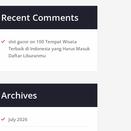
Recent Comments
slot gacor
on
100 Tempat Wisata
Terbaik di Indonesia yang Harus Masuk
Daftar Liburanmu
Archives
July 2026