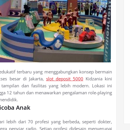
ta edukatif terbaru yang menggabungkan konsep bermain
ses besar di Jakarta,
slot deposit 5000
Kidzania kini
mpilan dan fasilitas yang lebih modern. Lokasi ini
ngga 12 tahun dan menawarkan pengalaman role-playing
mendidik.
Dicoba Anak
ri lebih dari 70 profesi yang berbeda, seperti dokter,
ngga penyiar radio. Setiap profesi didesain menyerupai