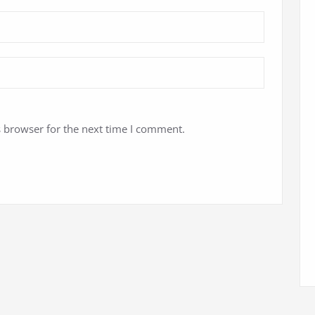
s browser for the next time I comment.