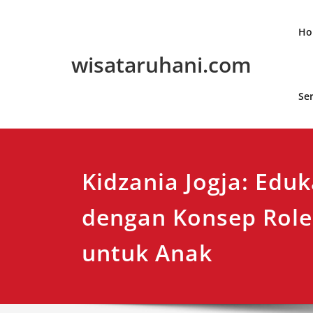
Skip
to
Ho
content
wisataruhani.com
Se
Kidzania Jogja: Eduk
dengan Konsep Role
untuk Anak