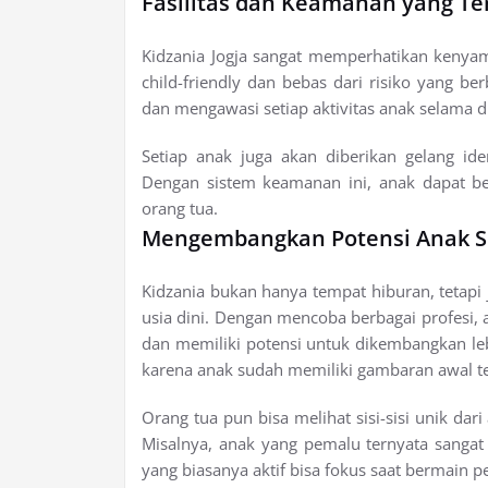
Fasilitas dan Keamanan yang Te
Kidzania Jogja sangat memperhatikan kenya
child-friendly dan bebas dari risiko yang be
dan mengawasi setiap aktivitas anak selama 
Setiap anak juga akan diberikan gelang ide
Dengan sistem keamanan ini, anak dapat beb
orang tua.
Mengembangkan Potensi Anak Se
Kidzania bukan hanya tempat hiburan, tetapi
usia dini. Dengan mencoba berbagai profesi
dan memiliki potensi untuk dikembangkan leb
karena anak sudah memiliki gambaran awal te
Orang tua pun bisa melihat sisi-sisi unik da
Misalnya, anak yang pemalu ternyata sangat
yang biasanya aktif bisa fokus saat bermain 