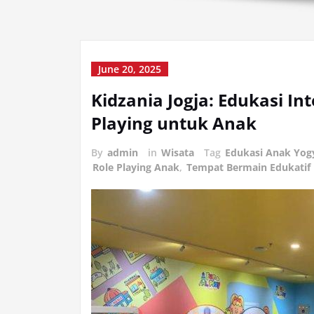
June 20, 2025
Kidzania Jogja: Edukasi In
Playing untuk Anak
By
admin
in
Wisata
Tag
Edukasi Anak Yog
Role Playing Anak
,
Tempat Bermain Edukatif