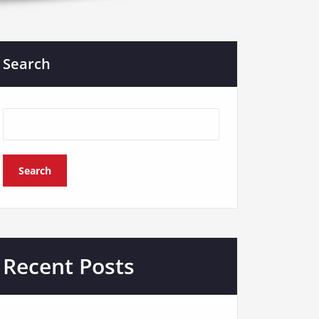
Search
Search
Recent Posts