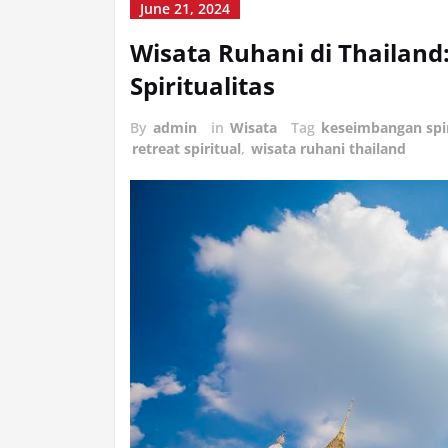
June 21, 2024
Wisata Ruhani di Thaila
Spiritualitas
By
admin
in
Wisata
Tag
keseimbangan spir
retreat spiritual
,
wisata ruhani thailand