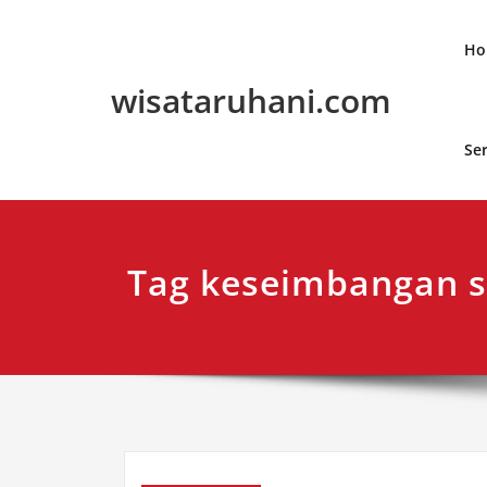
Skip
to
Ho
content
wisataruhani.com
Se
Tag keseimbangan sp