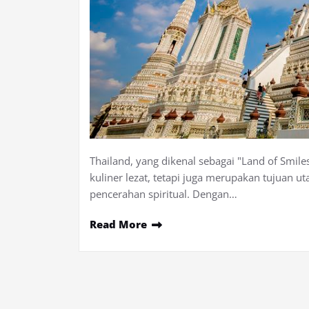
Thailand, yang dikenal sebagai "Land of Smil
kuliner lezat, tetapi juga merupakan tujuan
pencerahan spiritual. Dengan…
Read More