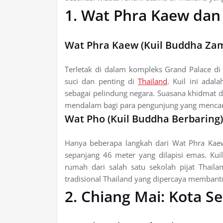
1. Wat Phra Kaew dan
Wat Phra Kaew (Kuil Buddha Za
Terletak di dalam kompleks Grand Palace di
suci dan penting di
Thailand
. Kuil ini ada
sebagai pelindung negara. Suasana khidmat
mendalam bagi para pengunjung yang mencari 
Wat Pho (Kuil Buddha Berbaring)
Hanya beberapa langkah dari Wat Phra Kae
sepanjang 46 meter yang dilapisi emas. Kui
rumah dari salah satu sekolah pijat Thaila
tradisional Thailand yang dipercaya memban
2. Chiang Mai: Kota Se