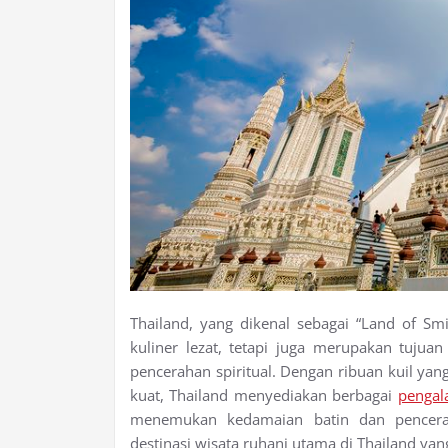
Thailand, yang dikenal sebagai “Land of Sm
kuliner lezat, tetapi juga merupakan tuju
pencerahan spiritual. Dengan ribuan kuil yan
kuat, Thailand menyediakan berbagai
pengal
menemukan kedamaian batin dan pencerah
destinasi wisata ruhani utama di Thailand yan