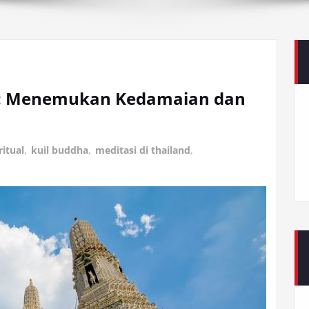
nd: Menemukan Kedamaian dan
itual
,
kuil buddha
,
meditasi di thailand
,