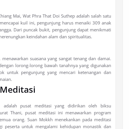
Chiang Mai, Wat Phra That Doi Suthep adalah salah satu
k mencapai kuil ini, pengunjung harus menaiki 309 anak
tangga. Dari puncak bukit, pengunjung dapat menikmati
erenungkan keindahan alam dan spiritualitas.
n, menawarkan suasana yang sangat tenang dan damai.
nal dengan lorong-lorong bawah tanahnya yang digunakan
ocok untuk pengunjung yang mencari ketenangan dan
maian.
 Meditasi
adalah pusat meditasi yang didirikan oleh biksu
Surat Thani, pusat meditasi ini menawarkan program
 semua orang. Suan Mokkh menekankan pada meditasi
i peserta untuk mengalami kehidupan monastik dan