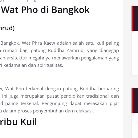
 Wat Pho di Bangkok
mrud)
 Bangkok, Wat Phra Kaew adalah salah satu kuil paling
lah rumah bagi patung Buddha Zamrud, yang dianggap
 dan arsitektur megahnya menawarkan pengalaman yang
kedamaian dan spiritualitas.
w, Wat Pho terkenal dengan patung Buddha berbaring
l ini juga merupakan pusat pendidikan tradisional dan
nd paling terkenal. Pengunjung dapat merasakan pijat
tu dalam proses penyembuhan dan relaksasi.
ribu Kuil