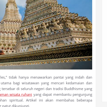
iles,” tidak hanya menawarkan pantai yang indah dan
an utama bagi wisatawan yang mencari kedamaian dan
g tersebar di seluruh negeri dan tradisi Buddhisme yang
aman wisata ruhani
yang dapat membantu pengunjung
an spiritual. Artikel ini akan membahas beberapa
g patut dikunjungi.