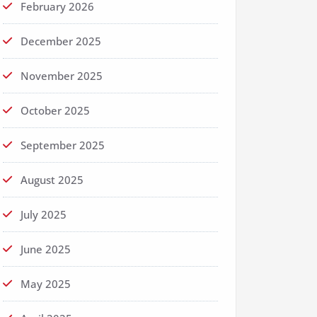
February 2026
December 2025
November 2025
October 2025
September 2025
August 2025
July 2025
June 2025
May 2025