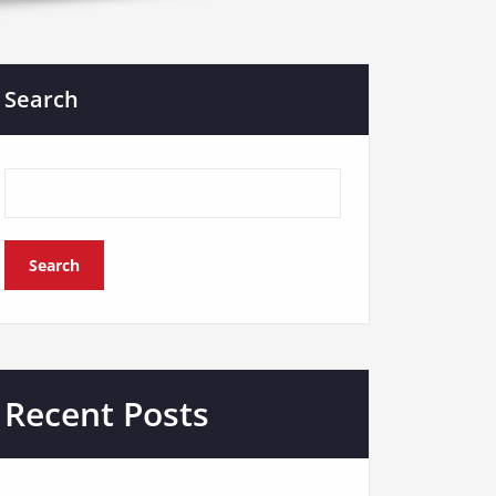
Search
Search
Recent Posts