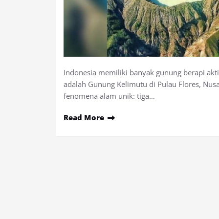
Indonesia memiliki banyak gunung berapi akt
adalah Gunung Kelimutu di Pulau Flores, Nus
fenomena alam unik: tiga…
Read More