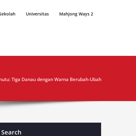
Sekolah
Universitas
Mahjong Ways 2
mutu: Tiga Danau dengan Warna Berubah-Ubah
Search