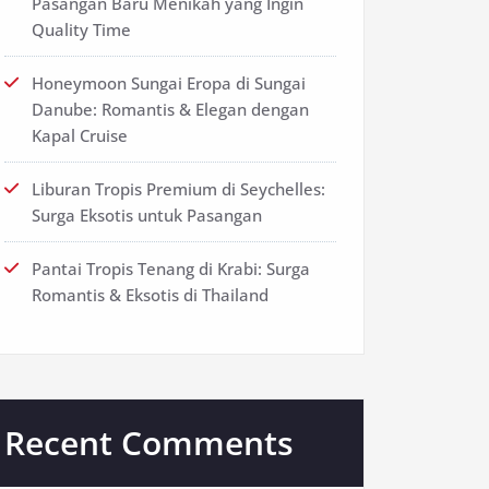
Pasangan Baru Menikah yang Ingin
Quality Time
Honeymoon Sungai Eropa di Sungai
Danube: Romantis & Elegan dengan
Kapal Cruise
Liburan Tropis Premium di Seychelles:
Surga Eksotis untuk Pasangan
Pantai Tropis Tenang di Krabi: Surga
Romantis & Eksotis di Thailand
Recent Comments