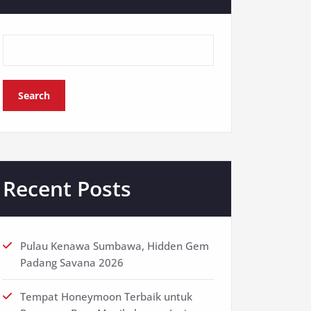
Search
Recent Posts
Pulau Kenawa Sumbawa, Hidden Gem
Padang Savana 2026
Tempat Honeymoon Terbaik untuk