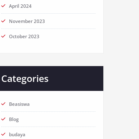
April 2024
November 2023
October 2023
Categories
Beasiswa
Blog
budaya