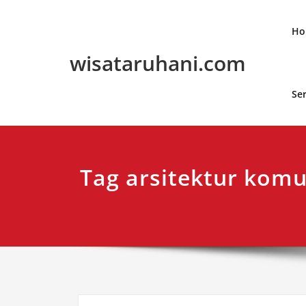
Skip
to
Ho
content
wisataruhani.com
Se
Tag arsitektur komu