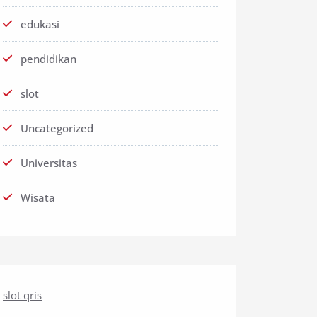
edukasi
pendidikan
slot
Uncategorized
Universitas
Wisata
slot qris