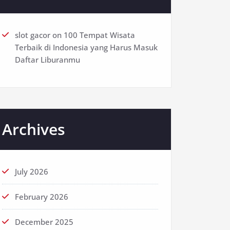
slot gacor
on
100 Tempat Wisata
Terbaik di Indonesia yang Harus Masuk
Daftar Liburanmu
Archives
July 2026
February 2026
December 2025