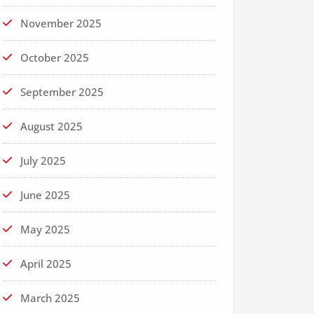
November 2025
October 2025
September 2025
August 2025
July 2025
June 2025
May 2025
April 2025
March 2025