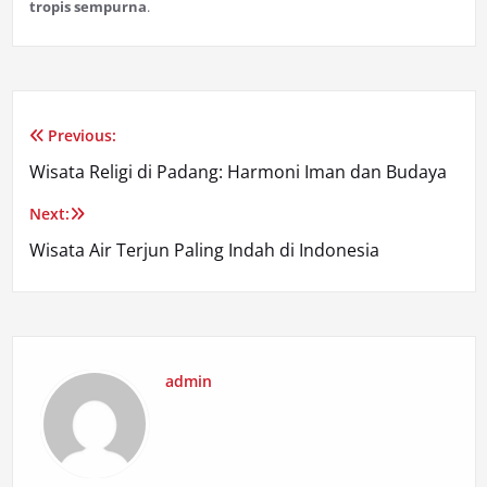
tropis sempurna
.
Previous:
Post
Wisata Religi di Padang: Harmoni Iman dan Budaya
navigation
Next:
Wisata Air Terjun Paling Indah di Indonesia
admin