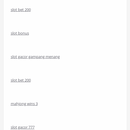
slot bet 200
slot bonus
slot gacor gampang menang
slot bet 200
mahjong wins 3
slot gacor 777