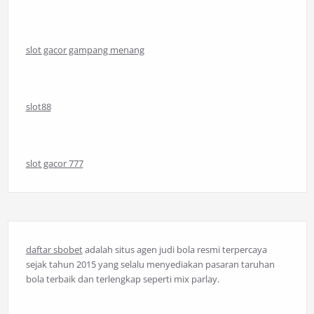
slot gacor gampang menang
slot88
slot gacor 777
daftar sbobet
adalah situs agen judi bola resmi terpercaya
sejak tahun 2015 yang selalu menyediakan pasaran taruhan
bola terbaik dan terlengkap seperti mix parlay.