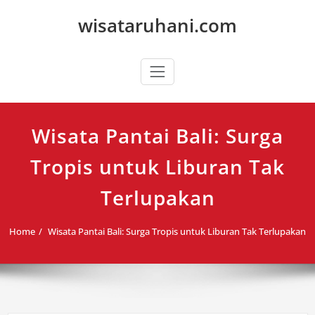
Skip
wisataruhani.com
to
content
Wisata Pantai Bali: Surga
Tropis untuk Liburan Tak
Terlupakan
Home
Wisata Pantai Bali: Surga Tropis untuk Liburan Tak Terlupakan