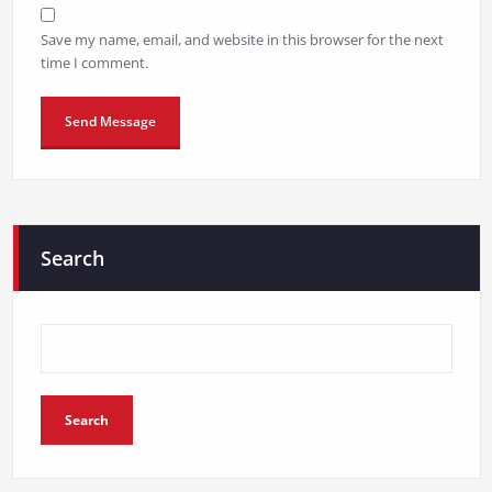
Save my name, email, and website in this browser for the next
time I comment.
Search
Search