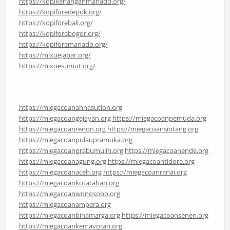
https://kopikenanganmanado.org/
https://kopiforedepok.org/
https://kopiforebali.org/
https://kopiforebogor.org/
https://kopiforemanado.org/
https://mixuejabar.org/
https://mixuesumut.org/
https://miegacoanahnasution.org
https://miegacoangejayan.org
https://miegacoanpemuda.org
https://miegacoanrenon.org
https://miegacoansintang.org
https://miegacoanpulaupramuka.org
https://miegacoanprabumulih.org
https://miegacoanende.org
https://miegacoanagung.org
https://miegacoantidore.org
https://miegacoanaceh.org
https://miegacoanranai.org
https://miegacoankotatahan.org
https://miegacoanwonosobo.org
https://miegacoanampera.org
https://miegacoanbinamarga.org
https://miegacoansenen.org
https://miegacoankemayoran.org