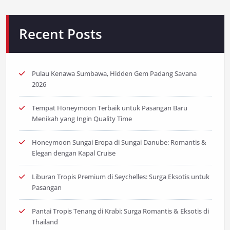
Recent Posts
Pulau Kenawa Sumbawa, Hidden Gem Padang Savana
2026
Tempat Honeymoon Terbaik untuk Pasangan Baru
Menikah yang Ingin Quality Time
Honeymoon Sungai Eropa di Sungai Danube: Romantis &
Elegan dengan Kapal Cruise
Liburan Tropis Premium di Seychelles: Surga Eksotis untuk
Pasangan
Pantai Tropis Tenang di Krabi: Surga Romantis & Eksotis di
Thailand