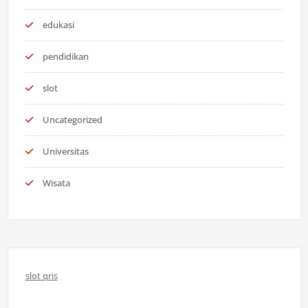
edukasi
pendidikan
slot
Uncategorized
Universitas
Wisata
slot qris