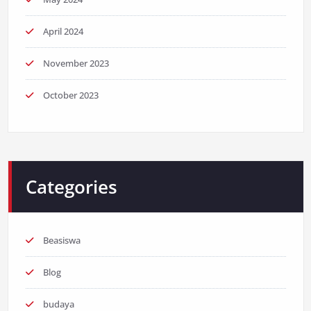
April 2024
November 2023
October 2023
Categories
Beasiswa
Blog
budaya