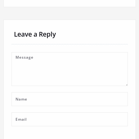
Leave a Reply