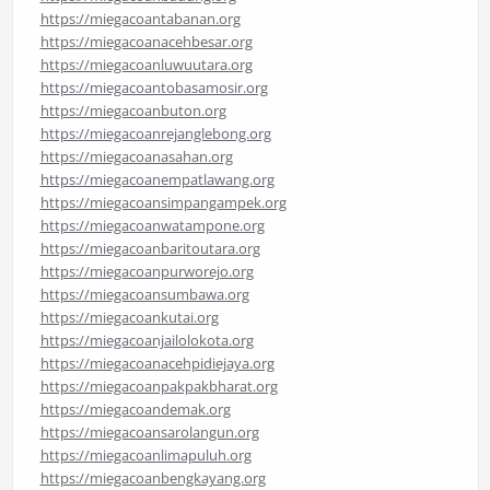
https://miegacoantabanan.org
https://miegacoanacehbesar.org
https://miegacoanluwuutara.org
https://miegacoantobasamosir.org
https://miegacoanbuton.org
https://miegacoanrejanglebong.org
https://miegacoanasahan.org
https://miegacoanempatlawang.org
https://miegacoansimpangampek.org
https://miegacoanwatampone.org
https://miegacoanbaritoutara.org
https://miegacoanpurworejo.org
https://miegacoansumbawa.org
https://miegacoankutai.org
https://miegacoanjailolokota.org
https://miegacoanacehpidiejaya.org
https://miegacoanpakpakbharat.org
https://miegacoandemak.org
https://miegacoansarolangun.org
https://miegacoanlimapuluh.org
https://miegacoanbengkayang.org