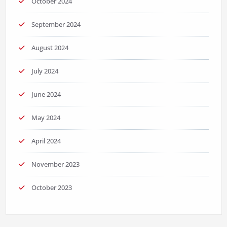
October 2024
September 2024
August 2024
July 2024
June 2024
May 2024
April 2024
November 2023
October 2023