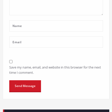
Save my name, email, and website in this browser for the next
time I comment.