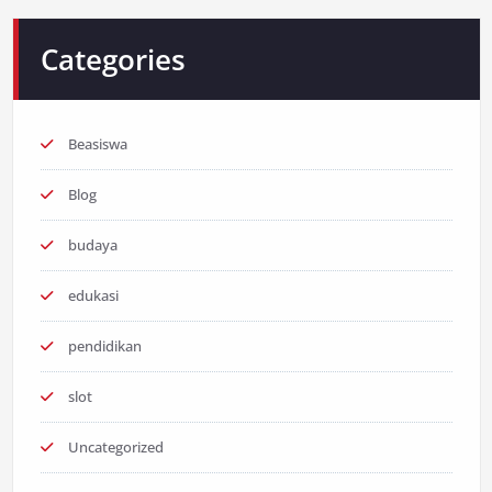
Categories
Beasiswa
Blog
budaya
edukasi
pendidikan
slot
Uncategorized