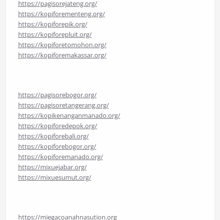
https://pagisorejateng.org/
https://kopiforementeng.org/
https://kopiforepik.org/
https://kopiforepluit.org/
https://kopiforetomohon.org/
https://kopiforemakassar.org/
https://pagisorebogor.org/
https://pagisoretangerang.org/
https://kopikenanganmanado.org/
https://kopiforedepok.org/
https://kopiforebali.org/
https://kopiforebogor.org/
https://kopiforemanado.org/
https://mixuejabar.org/
https://mixuesumut.org/
https://miegacoanahnasution.org