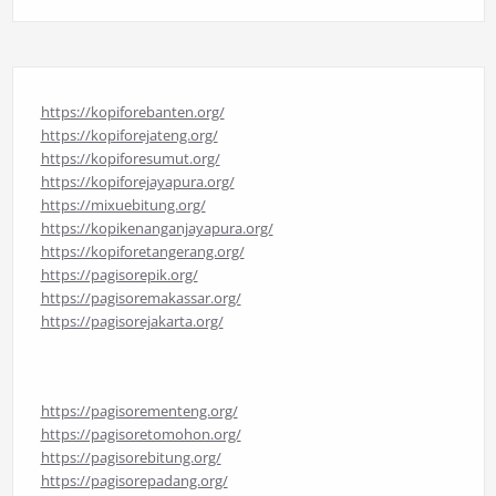
https://kopiforebanten.org/
https://kopiforejateng.org/
https://kopiforesumut.org/
https://kopiforejayapura.org/
https://mixuebitung.org/
https://kopikenanganjayapura.org/
https://kopiforetangerang.org/
https://pagisorepik.org/
https://pagisoremakassar.org/
https://pagisorejakarta.org/
https://pagisorementeng.org/
https://pagisoretomohon.org/
https://pagisorebitung.org/
https://pagisorepadang.org/