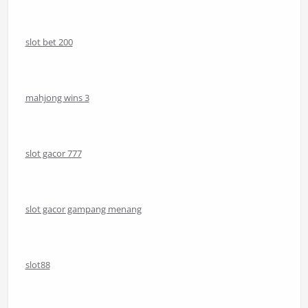
slot bet 200
mahjong wins 3
slot gacor 777
slot gacor gampang menang
slot88