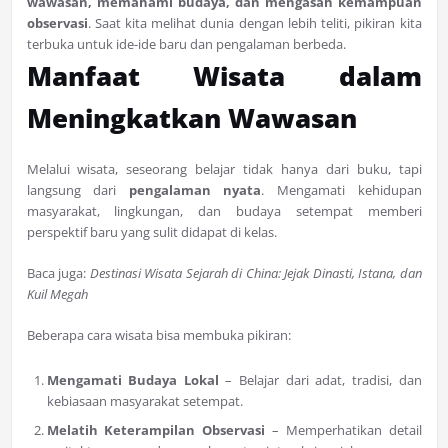
wawasan, memahami budaya, dan mengasah kemampuan
observasi
. Saat kita melihat dunia dengan lebih teliti, pikiran kita
terbuka untuk ide-ide baru dan pengalaman berbeda.
Manfaat Wisata dalam
Meningkatkan Wawasan
Melalui wisata, seseorang belajar tidak hanya dari buku, tapi
langsung dari
pengalaman nyata
. Mengamati kehidupan
masyarakat, lingkungan, dan budaya setempat memberi
perspektif baru yang sulit didapat di kelas.
Baca juga:
Destinasi Wisata Sejarah di China: Jejak Dinasti, Istana, dan
Kuil Megah
Beberapa cara wisata bisa membuka pikiran:
Mengamati Budaya Lokal
– Belajar dari adat, tradisi, dan
kebiasaan masyarakat setempat.
Melatih Keterampilan Observasi
– Memperhatikan detail