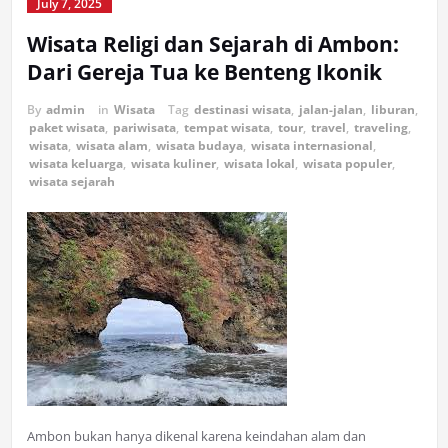
July 7, 2025
Wisata Religi dan Sejarah di Ambon:
Dari Gereja Tua ke Benteng Ikonik
By
admin
in
Wisata
Tag
destinasi wisata
,
jalan-jalan
,
liburan
,
paket wisata
,
pariwisata
,
tempat wisata
,
tour
,
travel
,
traveling
,
wisata
,
wisata alam
,
wisata budaya
,
wisata internasional
,
wisata keluarga
,
wisata kuliner
,
wisata lokal
,
wisata populer
,
wisata sejarah
Ambon bukan hanya dikenal karena keindahan alam dan