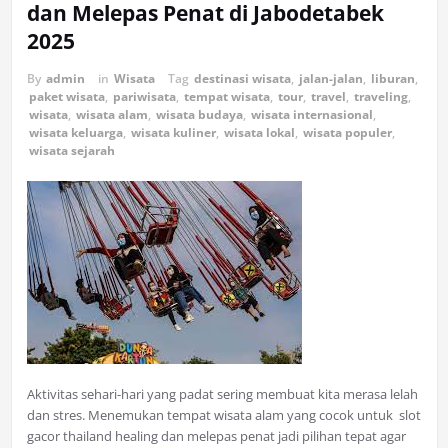
dan Melepas Penat di Jabodetabek
2025
By
admin
in
Wisata
Tag
destinasi wisata
,
jalan-jalan
,
liburan
,
paket wisata
,
pariwisata
,
tempat wisata
,
tour
,
travel
,
traveling
,
wisata
,
wisata alam
,
wisata budaya
,
wisata internasional
,
wisata keluarga
,
wisata kuliner
,
wisata lokal
,
wisata populer
,
wisata sejarah
Aktivitas sehari-hari yang padat sering membuat kita merasa lelah
dan stres. Menemukan tempat wisata alam yang cocok untuk slot
gacor thailand healing dan melepas penat jadi pilihan tepat agar