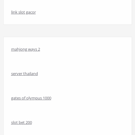
link slot gacor
mahjong ways 2
server thailand
gates of olympus 1000
slot bet 200