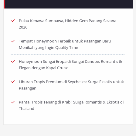
Pulau Kenawa Sumbawa, Hidden Gem Padang Savana
2026
Tempat Honeymoon Terbaik untuk Pasangan Baru
Menikah yang Ingin Quality Time
Honeymoon Sungai Eropa di Sungai Danube: Romantis &
Elegan dengan Kapal Cruise
Liburan Tropis Premium di Seychelles: Surga Eksotis untuk
Pasangan
Pantai Tropis Tenang di Krabi: Surga Romantis & Eksotis di
Thailand