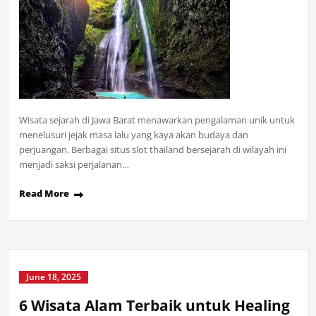
Wisata sejarah di Jawa Barat menawarkan pengalaman unik untuk
menelusuri jejak masa lalu yang kaya akan budaya dan
perjuangan. Berbagai situs slot thailand bersejarah di wilayah ini
menjadi saksi perjalanan…
Read More
June 18, 2025
6 Wisata Alam Terbaik untuk Healing