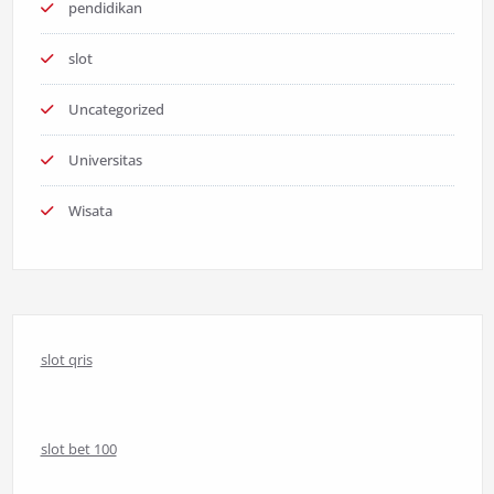
pendidikan
slot
Uncategorized
Universitas
Wisata
slot qris
slot bet 100