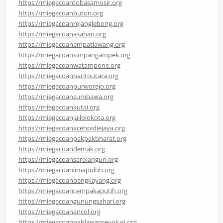
https://miegacoantobasamosir.org
https://miegacoanbuton.org
https://miegacoanrejanglebong.org
https://miegacoanasahan.org
https://miegacoanempatlawang.org
https://miegacoansimpangampek.org
https://miegacoanwatampone.org
https://miegacoanbaritoutara.org
https://miegacoanpurworejo.org
https://miegacoansumbawa.org
https://miegacoankutai.org
https://miegacoanjailolokota.org
https://miegacoanacehpidiejaya.org
https://miegacoanpakpakbharat.org
https://miegacoandemak.org
https://miegacoansarolangun.org
https://miegacoanlimapuluh.org
https://miegacoanbengkayang.org
https://miegacoancempakaputih.org
https://miegacoangunungsahari.org
https://miegacoanancol.org
https://miegacoanpahlawanrevolusi.org