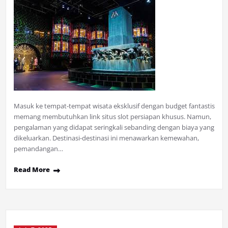
Masuk ke tempat-tempat wisata eksklusif dengan budget fantastis
memang membutuhkan link situs slot persiapan khusus. Namun,
pengalaman yang didapat seringkali sebanding dengan biaya yang
dikeluarkan. Destinasi-destinasi ini menawarkan kemewahan,
pemandangan…
Read More