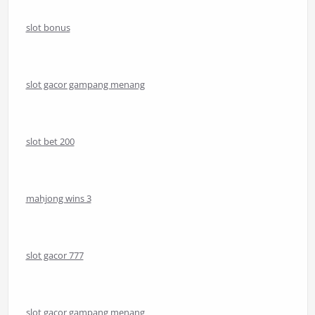
slot bonus
slot gacor gampang menang
slot bet 200
mahjong wins 3
slot gacor 777
slot gacor gampang menang