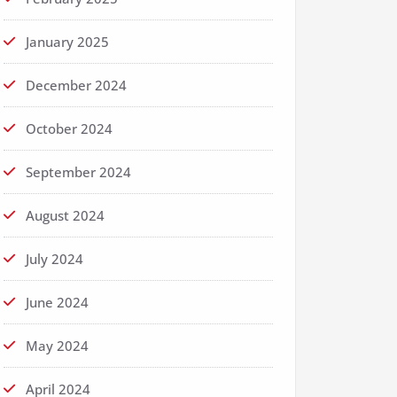
January 2025
December 2024
October 2024
September 2024
August 2024
July 2024
June 2024
May 2024
April 2024