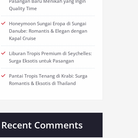
Pasangan Baru Menikah yang Ingin
Quality Time
Honeymoon Sungai Eropa di Sungai
Danube: Romantis & Elegan dengan
Kapal Cruise
Liburan Tropis Premium di Seychelles:
Surga Eksotis untuk Pasangan
Pantai Tropis Tenang di Krabi: Surga
Romantis & Eksotis di Thailand
Recent Comments