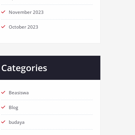
November 2023
October 2023
Categories
Beasiswa
Blog
budaya