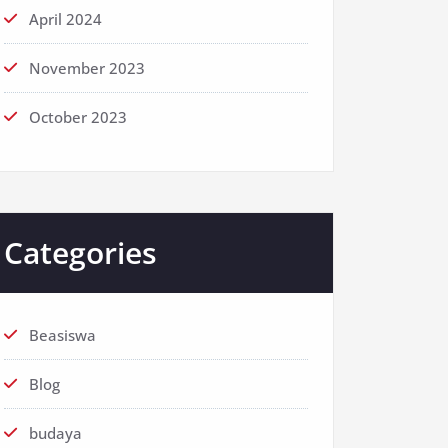
April 2024
November 2023
October 2023
Categories
Beasiswa
Blog
budaya