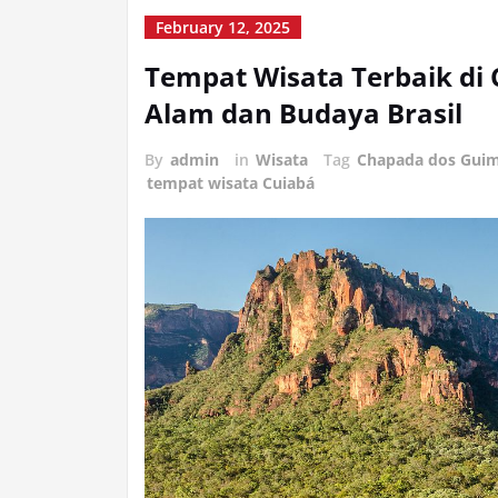
February 12, 2025
Tempat Wisata Terbaik di 
Alam dan Budaya Brasil
By
admin
in
Wisata
Tag
Chapada dos Gui
tempat wisata Cuiabá