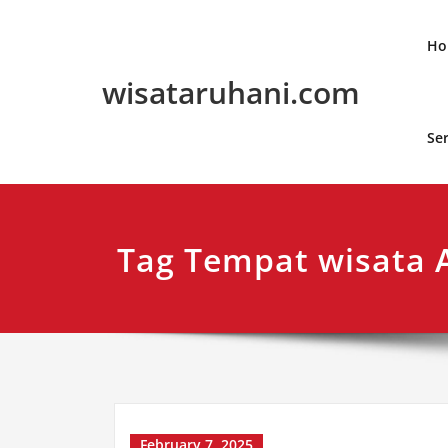
Skip
to
Ho
content
wisataruhani.com
Se
Tag Tempat wisata 
February 7, 2025