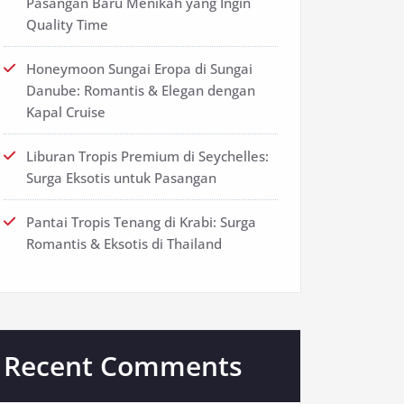
Pasangan Baru Menikah yang Ingin
Quality Time
Honeymoon Sungai Eropa di Sungai
Danube: Romantis & Elegan dengan
Kapal Cruise
Liburan Tropis Premium di Seychelles:
Surga Eksotis untuk Pasangan
Pantai Tropis Tenang di Krabi: Surga
Romantis & Eksotis di Thailand
Recent Comments