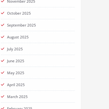
November 2025
October 2025
September 2025
August 2025
July 2025
June 2025
May 2025
April 2025
March 2025
February 2025