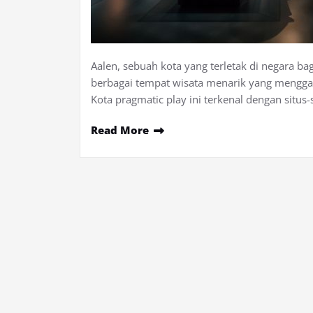
Aalen, sebuah kota yang terletak di negara 
berbagai tempat wisata menarik yang mengga
Kota pragmatic play ini terkenal dengan situs-
Read More