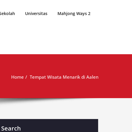
Sekolah
Universitas
Mahjong Ways 2
Home
Tempat Wisata Menarik di Aalen
Search