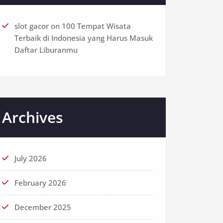
slot gacor
on
100 Tempat Wisata
Terbaik di Indonesia yang Harus Masuk
Daftar Liburanmu
Archives
July 2026
February 2026
December 2025