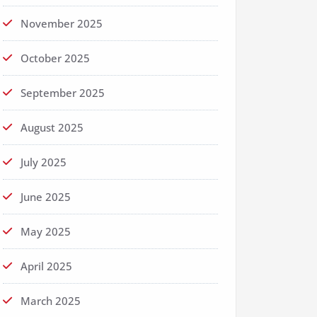
November 2025
October 2025
September 2025
August 2025
July 2025
June 2025
May 2025
April 2025
March 2025