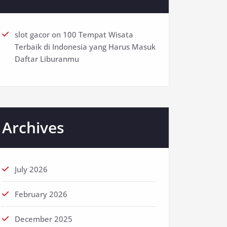
slot gacor
on
100 Tempat Wisata
Terbaik di Indonesia yang Harus Masuk
Daftar Liburanmu
Archives
July 2026
February 2026
December 2025