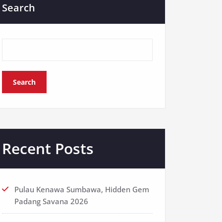
Search
Search
Recent Posts
Pulau Kenawa Sumbawa, Hidden Gem
Padang Savana 2026