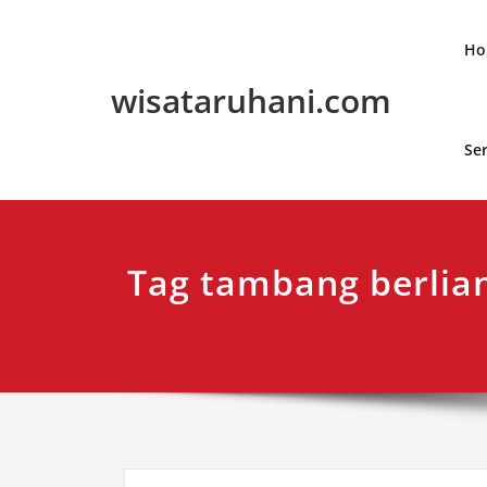
Skip
to
Ho
content
wisataruhani.com
Se
Tag tambang berlia