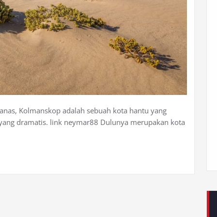
 panas, Kolmanskop adalah sebuah kota hantu yang
ang dramatis. link neymar88 Dulunya merupakan kota