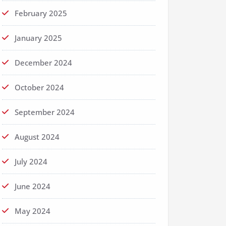
February 2025
January 2025
December 2024
October 2024
September 2024
August 2024
July 2024
June 2024
May 2024