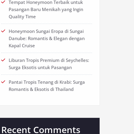
Tempat Honeymoon Terbaik untuk
Pasangan Baru Menikah yang Ingin
Quality Time
Honeymoon Sungai Eropa di Sungai
Danube: Romantis & Elegan dengan
Kapal Cruise
Liburan Tropis Premium di Seychelles:
Surga Eksotis untuk Pasangan
Pantai Tropis Tenang di Krabi: Surga
Romantis & Eksotis di Thailand
Recent Comments