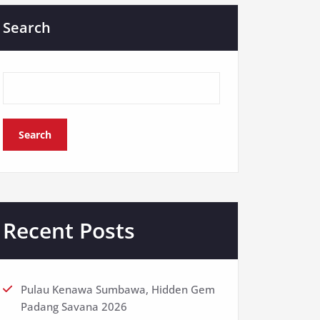
Search
Search
Recent Posts
Pulau Kenawa Sumbawa, Hidden Gem
Padang Savana 2026