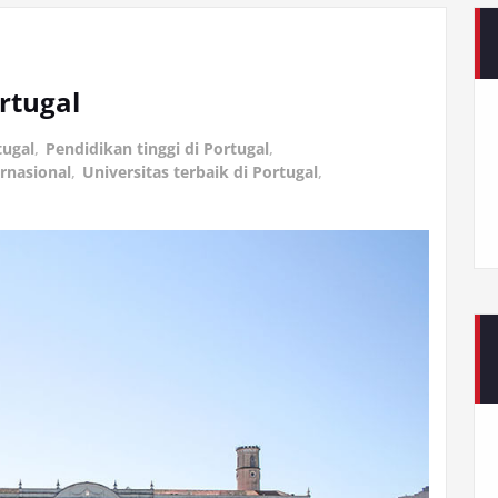
ortugal
tugal
,
Pendidikan tinggi di Portugal
,
rnasional
,
Universitas terbaik di Portugal
,