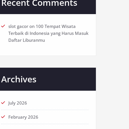
Recent Comments
slot gacor
on
100 Tempat Wisata
Terbaik di Indonesia yang Harus Masuk
Daftar Liburanmu
Archives
July 2026
February 2026