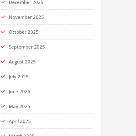
December 2025
November 2025
October 2025
September 2025
August 2025
July 2025
June 2025
May 2025
April 2025