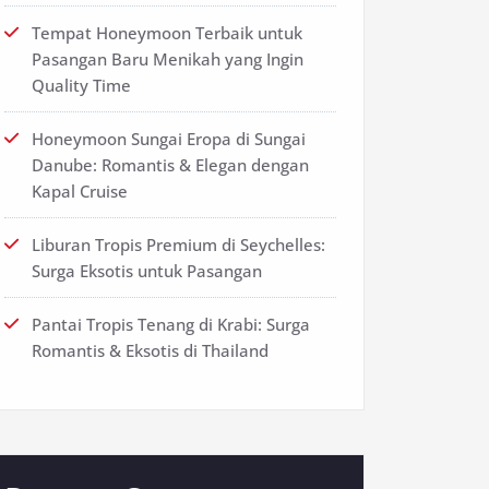
Tempat Honeymoon Terbaik untuk
Pasangan Baru Menikah yang Ingin
Quality Time
Honeymoon Sungai Eropa di Sungai
Danube: Romantis & Elegan dengan
Kapal Cruise
Liburan Tropis Premium di Seychelles:
Surga Eksotis untuk Pasangan
Pantai Tropis Tenang di Krabi: Surga
Romantis & Eksotis di Thailand