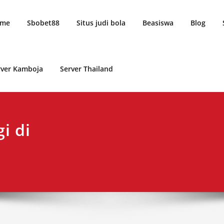
me
Sbobet88
Situs judi bola
Beasiswa
Blog
rver Kamboja
Server Thailand
i di