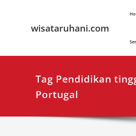
Skip
to
Ho
content
wisataruhani.com
Se
Tag Pendidikan tingg
Portugal