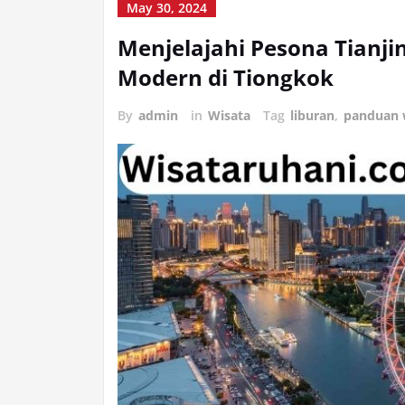
May 30, 2024
Menjelajahi Pesona Tianji
Modern di Tiongkok
By
admin
in
Wisata
Tag
liburan
,
panduan 