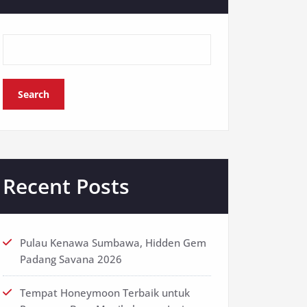
Search
Recent Posts
Pulau Kenawa Sumbawa, Hidden Gem
Padang Savana 2026
Tempat Honeymoon Terbaik untuk