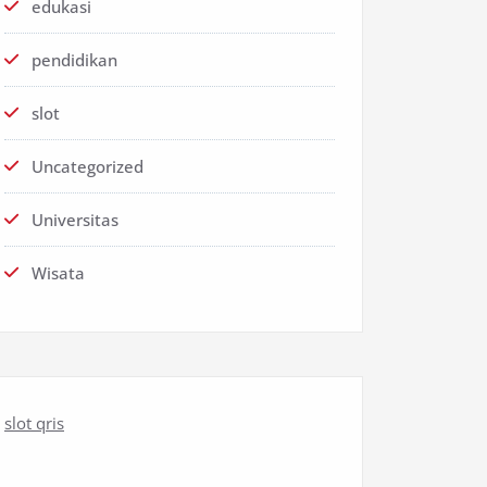
edukasi
pendidikan
slot
Uncategorized
Universitas
Wisata
slot qris