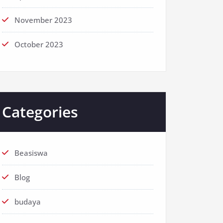
November 2023
October 2023
Categories
Beasiswa
Blog
budaya