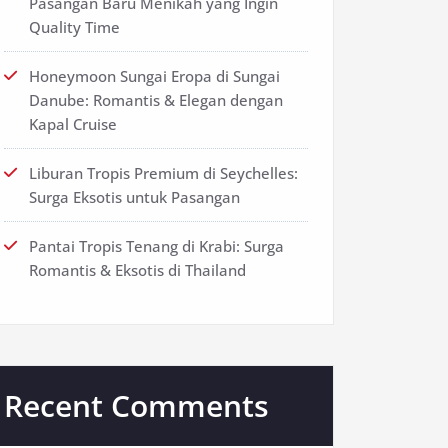
Pasangan Baru Menikah yang Ingin
Quality Time
Honeymoon Sungai Eropa di Sungai
Danube: Romantis & Elegan dengan
Kapal Cruise
Liburan Tropis Premium di Seychelles:
Surga Eksotis untuk Pasangan
Pantai Tropis Tenang di Krabi: Surga
Romantis & Eksotis di Thailand
Recent Comments