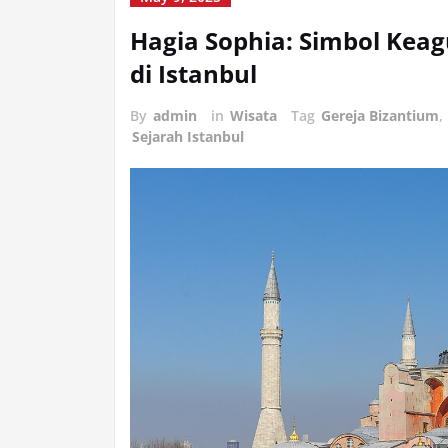
Hagia Sophia: Simbol Kea
di Istanbul
By
admin
in
Wisata
Tag
Gereja Bizantium
,
Sejarah Istanbul