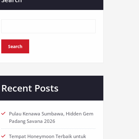
Search
Recent Posts
Pulau Kenawa Sumbawa, Hidden Gem
Padang Savana 2026
Tempat Honeymoon Terbaik untuk