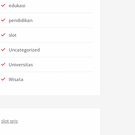
edukasi
pendidikan
slot
Uncategorized
Universitas
Wisata
slot qris