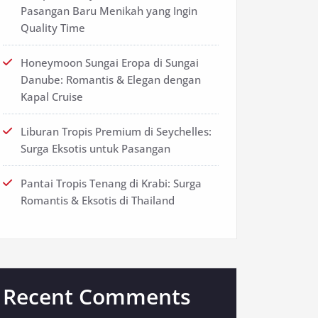
Pasangan Baru Menikah yang Ingin
Quality Time
Honeymoon Sungai Eropa di Sungai
Danube: Romantis & Elegan dengan
Kapal Cruise
Liburan Tropis Premium di Seychelles:
Surga Eksotis untuk Pasangan
Pantai Tropis Tenang di Krabi: Surga
Romantis & Eksotis di Thailand
Recent Comments