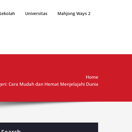
Sekolah
Universitas
Mahjong Ways 2
Home
egeri: Cara Mudah dan Hemat Menjelajahi Dunia
Search