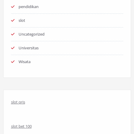
pendidikan
slot
Uncategorized
Universitas
Wisata
slot qris
slot bet 100