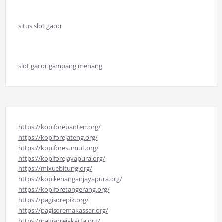
situs slot gacor
slot gacor gampang menang
https://kopiforebanten.org/
https://kopiforejateng.org/
https://kopiforesumut.org/
https://kopiforejayapura.org/
https://mixuebitung.org/
https://kopikenanganjayapura.org/
https://kopiforetangerang.org/
https://pagisorepik.org/
https://pagisoremakassar.org/
https://pagisorejakarta.org/