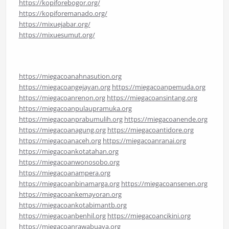
https://kopiforebogor.org/
https://kopiforemanado.org/
https://mixuejabar.org/
https://mixuesumut.org/
https://miegacoanahnasution.org
https://miegacoangejayan.org
https://miegacoanpemuda.org
https://miegacoanrenon.org
https://miegacoansintang.org
https://miegacoanpulaupramuka.org
https://miegacoanprabumulih.org
https://miegacoanende.org
https://miegacoanagung.org
https://miegacoantidore.org
https://miegacoanaceh.org
https://miegacoanranai.org
https://miegacoankotatahan.org
https://miegacoanwonosobo.org
https://miegacoanampera.org
https://miegacoanbinamarga.org
https://miegacoansenen.org
https://miegacoankemayoran.org
https://miegacoankotabimantb.org
https://miegacoanbenhil.org
https://miegacoancikini.org
https://miegacoanrawabuaya.org