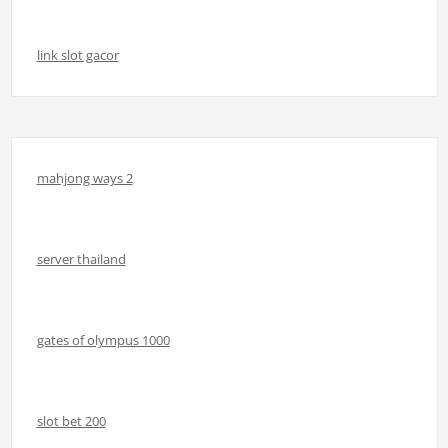
link slot gacor
mahjong ways 2
server thailand
gates of olympus 1000
slot bet 200