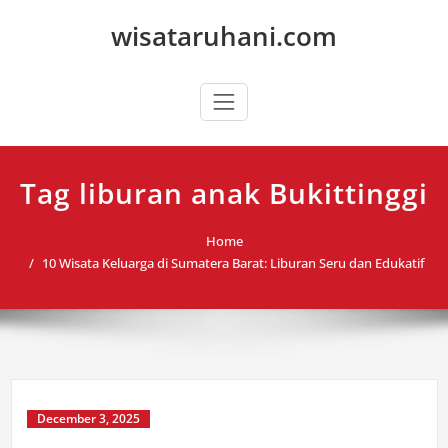
Skip
wisataruhani.com
to
content
Tag liburan anak Bukittinggi
Home
10 Wisata Keluarga di Sumatera Barat: Liburan Seru dan Edukatif
December 3, 2025