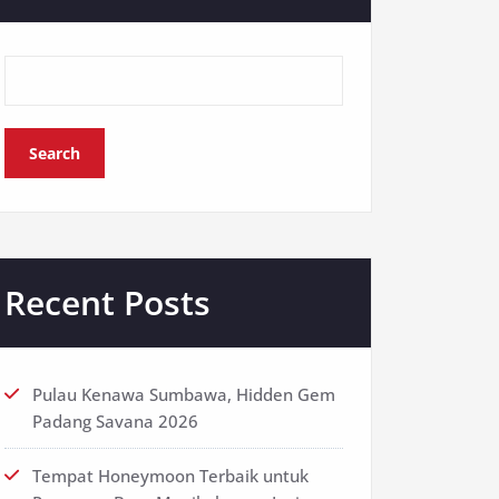
Search
Recent Posts
Pulau Kenawa Sumbawa, Hidden Gem
Padang Savana 2026
Tempat Honeymoon Terbaik untuk