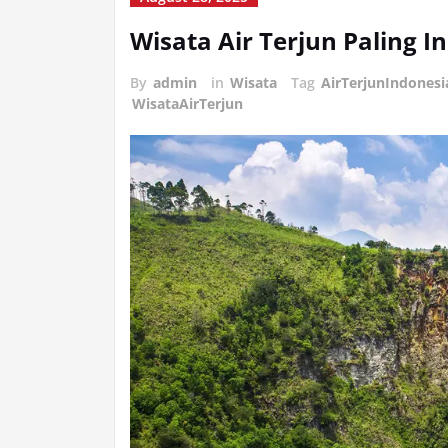
Wisata Air Terjun Paling I
By
admin
in
Wisata
Tag
AirTerjunIndonesi
WisataAirTerjun