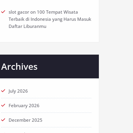
slot gacor
on
100 Tempat Wisata
Terbaik di Indonesia yang Harus Masuk
Daftar Liburanmu
Archives
July 2026
February 2026
December 2025