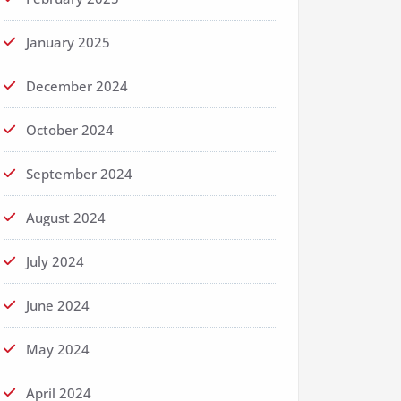
January 2025
December 2024
October 2024
September 2024
August 2024
July 2024
June 2024
May 2024
April 2024