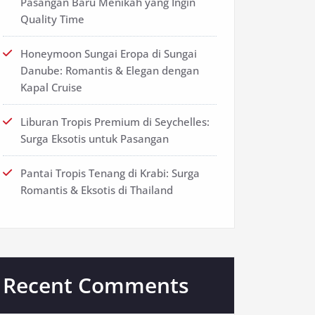
Pasangan Baru Menikah yang Ingin
Quality Time
Honeymoon Sungai Eropa di Sungai
Danube: Romantis & Elegan dengan
Kapal Cruise
Liburan Tropis Premium di Seychelles:
Surga Eksotis untuk Pasangan
Pantai Tropis Tenang di Krabi: Surga
Romantis & Eksotis di Thailand
Recent Comments