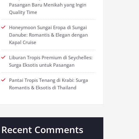
Pasangan Baru Menikah yang Ingin
Quality Time
Honeymoon Sungai Eropa di Sungai
Danube: Romantis & Elegan dengan
Kapal Cruise
Liburan Tropis Premium di Seychelles:
Surga Eksotis untuk Pasangan
Pantai Tropis Tenang di Krabi: Surga
Romantis & Eksotis di Thailand
Recent Comments