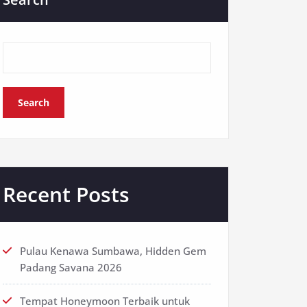
Search
Recent Posts
Pulau Kenawa Sumbawa, Hidden Gem
Padang Savana 2026
Tempat Honeymoon Terbaik untuk