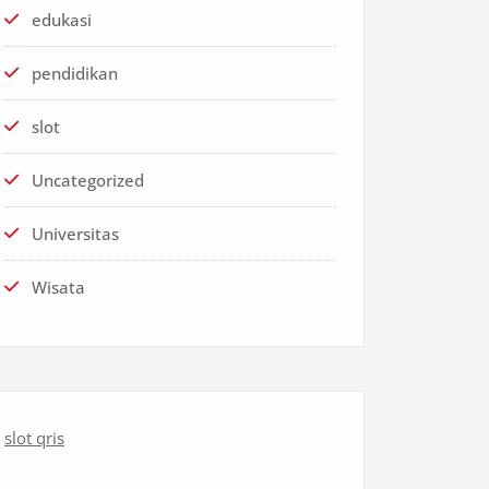
edukasi
pendidikan
slot
Uncategorized
Universitas
Wisata
slot qris