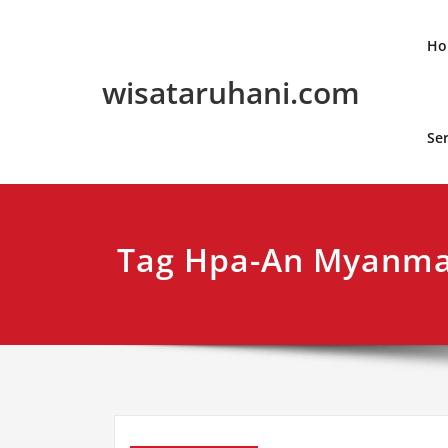
Skip
to
Ho
content
wisataruhani.com
Se
Tag Hpa-An Myanm