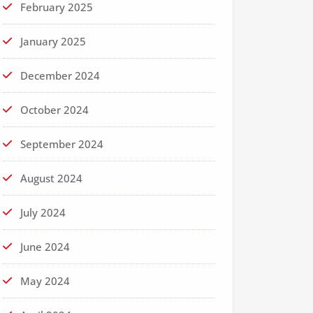
February 2025
January 2025
December 2024
October 2024
September 2024
August 2024
July 2024
June 2024
May 2024