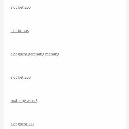
slot bet 200
slot bonus
slot gacor gampang menang
slot bet 200
mahjong wins 3
slot gacor 777