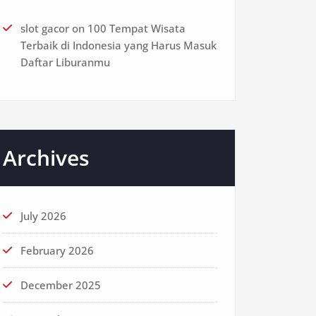
slot gacor
on
100 Tempat Wisata
Terbaik di Indonesia yang Harus Masuk
Daftar Liburanmu
Archives
July 2026
February 2026
December 2025