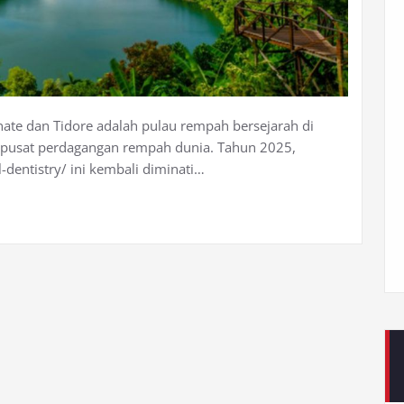
ate dan Tidore adalah pulau rempah bersejarah di
i pusat perdagangan rempah dunia. Tahun 2025,
-dentistry/ ini kembali diminati…