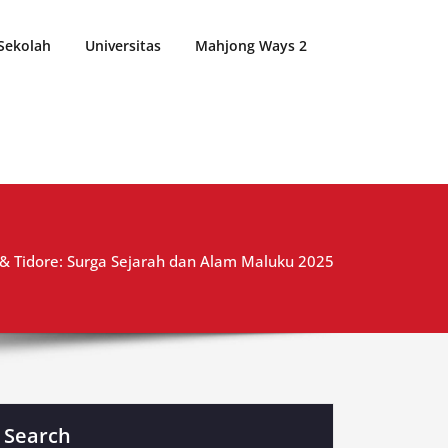
Sekolah
Universitas
Mahjong Ways 2
& Tidore: Surga Sejarah dan Alam Maluku 2025
Search