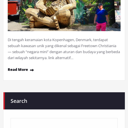
Di tengah keramaian kota Kopenhagen, Denmark, terdapat
sebuah kawasan unik yang dikenal sebagai Freetown Christiania
— sebuah “negara mini” dengan aturan dan budaya yang berbeda
dari wilayah sekitarnya. link alternatif…
Read More
Search