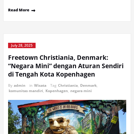
Read More
July 28, 2025
Freetown Christiania, Denmark:
“Negara Mini” dengan Aturan Sendiri
di Tengah Kota Kopenhagen
By
admin
in
Wisata
Tag
Christiania
,
Denmark
,
komunitas mandiri
,
Kopenhagen
,
negara mini