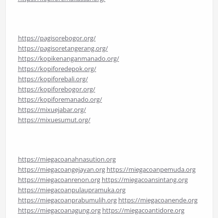
https://pagisorebogor.org/
https://pagisoretangerang.org/
https://kopikenanganmanado.org/
https://kopiforedepok.org/
https://kopiforebali.org/
https://kopiforebogor.org/
https://kopiforemanado.org/
https://mixuejabar.org/
https://mixuesumut.org/
https://miegacoanahnasution.org
https://miegacoangejayan.org
https://miegacoanpemuda.org
https://miegacoanrenon.org
https://miegacoansintang.org
https://miegacoanpulaupramuka.org
https://miegacoanprabumulih.org
https://miegacoanende.org
https://miegacoanagung.org
https://miegacoantidore.org