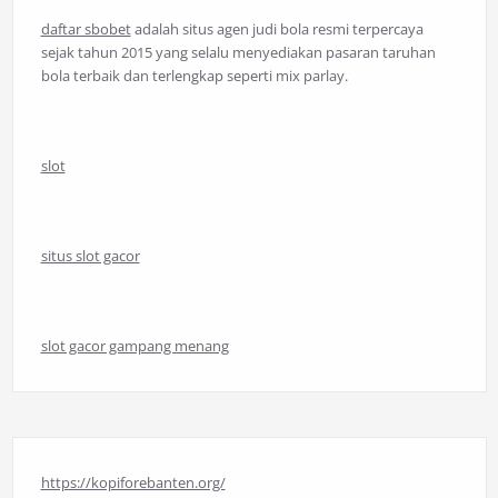
daftar sbobet
adalah situs agen judi bola resmi terpercaya
sejak tahun 2015 yang selalu menyediakan pasaran taruhan
bola terbaik dan terlengkap seperti mix parlay.
slot
situs slot gacor
slot gacor gampang menang
https://kopiforebanten.org/