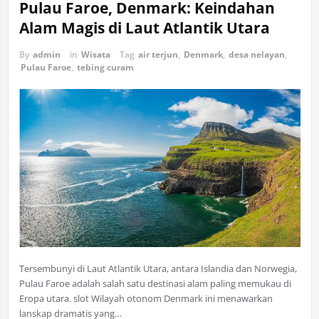
Pulau Faroe, Denmark: Keindahan
Alam Magis di Laut Atlantik Utara
By
admin
in
Wisata
Tag
air terjun
,
Denmark
,
desa nelayan
,
Pulau Faroe
,
tebing curam
Tersembunyi di Laut Atlantik Utara, antara Islandia dan Norwegia,
Pulau Faroe adalah salah satu destinasi alam paling memukau di
Eropa utara. slot Wilayah otonom Denmark ini menawarkan
lanskap dramatis yang…