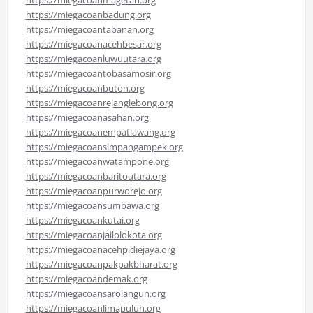
https://miegacoanbadung.org
https://miegacoantabanan.org
https://miegacoanacehbesar.org
https://miegacoanluwuutara.org
https://miegacoantobasamosir.org
https://miegacoanbuton.org
https://miegacoanrejanglebong.org
https://miegacoanasahan.org
https://miegacoanempatlawang.org
https://miegacoansimpangampek.org
https://miegacoanwatampone.org
https://miegacoanbaritoutara.org
https://miegacoanpurworejo.org
https://miegacoansumbawa.org
https://miegacoankutai.org
https://miegacoanjailolokota.org
https://miegacoanacehpidiejaya.org
https://miegacoanpakpakbharat.org
https://miegacoandemak.org
https://miegacoansarolangun.org
https://miegacoanlimapuluh.org