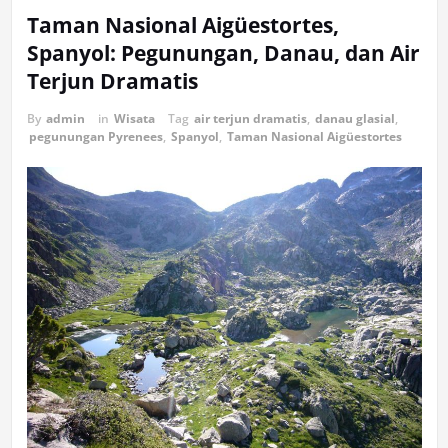
Taman Nasional Aigüestortes,
Spanyol: Pegunungan, Danau, dan Air
Terjun Dramatis
By
admin
in
Wisata
Tag
air terjun dramatis
,
danau glasial
,
pegunungan Pyrenees
,
Spanyol
,
Taman Nasional Aigüestortes