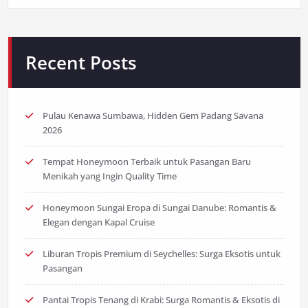
Recent Posts
Pulau Kenawa Sumbawa, Hidden Gem Padang Savana
2026
Tempat Honeymoon Terbaik untuk Pasangan Baru
Menikah yang Ingin Quality Time
Honeymoon Sungai Eropa di Sungai Danube: Romantis &
Elegan dengan Kapal Cruise
Liburan Tropis Premium di Seychelles: Surga Eksotis untuk
Pasangan
Pantai Tropis Tenang di Krabi: Surga Romantis & Eksotis di