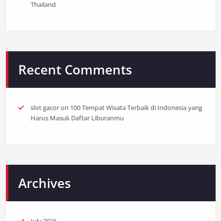
Thailand
Recent Comments
slot gacor
on
100 Tempat Wisata Terbaik di Indonesia yang
Harus Masuk Daftar Liburanmu
Archives
July 2026