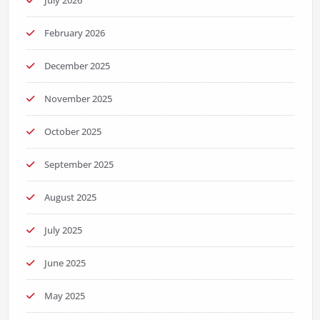
February 2026
December 2025
November 2025
October 2025
September 2025
August 2025
July 2025
June 2025
May 2025