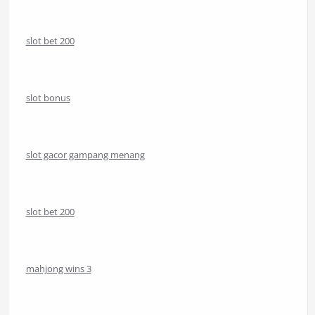
slot bet 200
slot bonus
slot gacor gampang menang
slot bet 200
mahjong wins 3