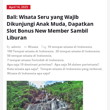
April 14, 2025
Bali: Wisata Seru yang Wajib
Dikunjungi Anak Muda, Dapatkan
Slot Bonus New Member Sambil
Liburan
By
admin
in
Wisata
Tag
10 tempat wisata di Indonesia
,
100 Tempat wisata di Indonesia
,
20 tempat wisata di Indonesia
,
50 tempat wisata di Indonesia
,
7 tempat wisata Terindah di Indonesia
,
Apa saja 10 destinasi prioritas?
,
Apa saja 5A dalam pariwisata?
,
Kota wisata apa saja?
,
Tempat wisata di Indonesia yang terkenal
,
Wisata di Indonesia apa saja?