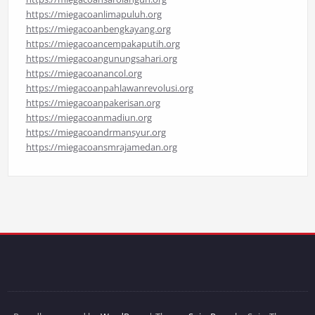
https://miegacoanlimapuluh.org
https://miegacoanbengkayang.org
https://miegacoancempakaputih.org
https://miegacoangunungsahari.org
https://miegacoanancol.org
https://miegacoanpahlawanrevolusi.org
https://miegacoanpakerisan.org
https://miegacoanmadiun.org
https://miegacoandrmansyur.org
https://miegacoansmrajamedan.org