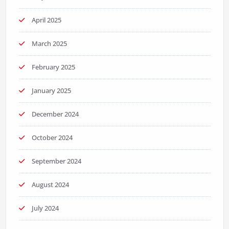
April 2025
March 2025
February 2025
January 2025
December 2024
October 2024
September 2024
August 2024
July 2024