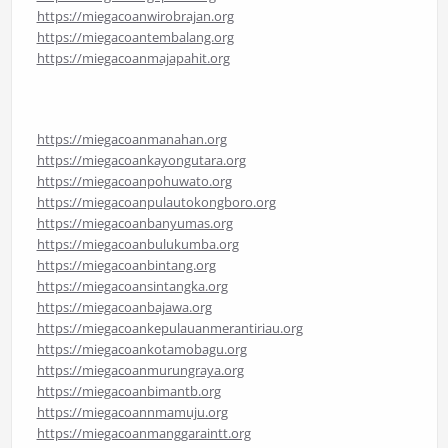
https://miegacoanwirobrajan.org
https://miegacoantembalang.org
https://miegacoanmajapahit.org
https://miegacoanmanahan.org
https://miegacoankayongutara.org
https://miegacoanpohuwato.org
https://miegacoanpulautokongboro.org
https://miegacoanbanyumas.org
https://miegacoanbulukumba.org
https://miegacoanbintang.org
https://miegacoansintangka.org
https://miegacoanbajawa.org
https://miegacoankepulauanmerantiriau.org
https://miegacoankotamobagu.org
https://miegacoanmurungraya.org
https://miegacoanbimantb.org
https://miegacoannmamuju.org
https://miegacoanmanggaraintt.org