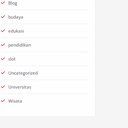
Blog
budaya
edukasi
pendidikan
slot
Uncategorized
Universitas
Wisata