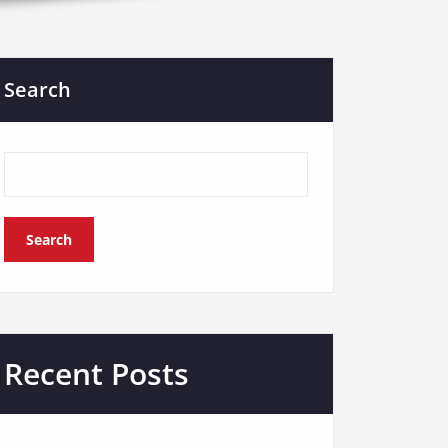
Search
Search
Recent Posts