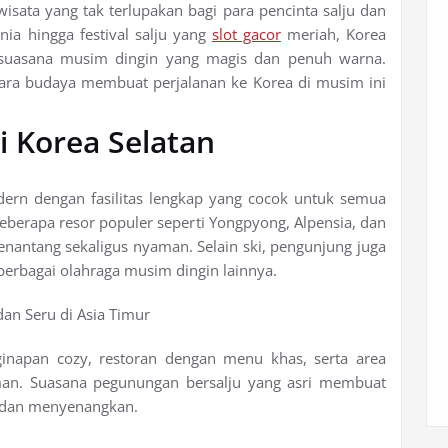
sata yang tak terlupakan bagi para pencinta salju dan
unia hingga festival salju yang
slot gacor
meriah, Korea
n suasana musim dingin yang magis dan penuh warna.
acara budaya membuat perjalanan ke Korea di musim ini
di Korea Selatan
dern dengan fasilitas lengkap yang cocok untuk semua
Beberapa resor populer seperti Yongpyong, Alpensia, dan
enantang sekaligus nyaman. Selain ski, pengunjung juga
erbagai olahraga musim dingin lainnya.
an Seru di Asia Timur
ginapan cozy, restoran dengan menu khas, serta area
man. Suasana pegunungan bersalju yang asri membuat
 dan menyenangkan.