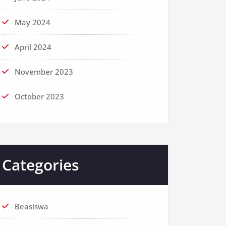
May 2024
April 2024
November 2023
October 2023
Categories
Beasiswa