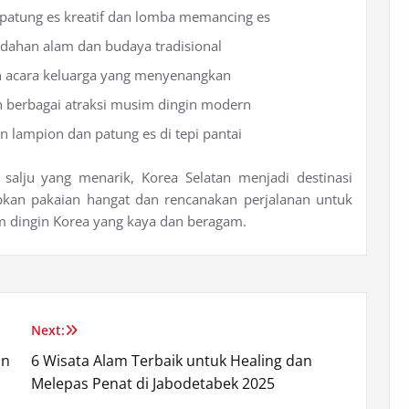
 patung es kreatif dan lomba memancing es
ndahan alam dan budaya tradisional
dan acara keluarga yang menyenangkan
n berbagai atraksi musim dingin modern
 lampion dan patung es di tepi pantai
l salju yang menarik, Korea Selatan menjadi destinasi
pkan pakaian hangat dan rencanakan perjalanan untuk
m dingin Korea yang kaya dan beragam.
Next:
an
6 Wisata Alam Terbaik untuk Healing dan
Melepas Penat di Jabodetabek 2025