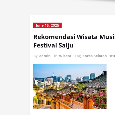
June 15, 2025
Rekomendasi Wisata Musim
Festival Salju
By
admin
in
Wisata
Tag
Korea Selatan
,
st