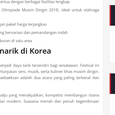
tertua dengan berbagai fasilitas lengkap
n Olimpiade Musim Dingin 2018, ideal untuk olahraga
gan paket harga terjangkau
yang bervariasi dan pemandangan indah
buran di satu area
narik di Korea
enjadi daya tarik tersendiri bagi wisatawan. Festival ini
tunjukan seni, musik, serta kuliner khas musim dingin.
 Taebaeksan adalah dua acara yang paling terkenal dan
salju yang menakjubkan, kompetisi membangun istana
al dan modern. Suasana meriah dan penuh kegembiraan