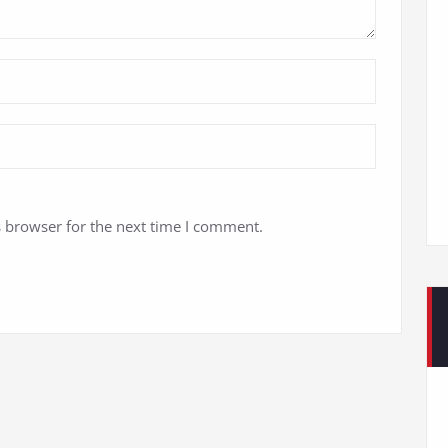
s browser for the next time I comment.