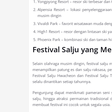
Yongpyong Resort – resor ski terbesar dan 
Alpensia Resort – lokasi penyelenggaraa
musim dingin
Vivaldi Park – favorit wisatawan muda den
High1 Resort – resor dengan lintasan ski 
Phoenix Park – kombinasi ski dan taman hi
Festival Salju yang Me
Selain olahraga musim dingin, festival salju m
menampilkan patung es dan salju raksasa, per
Festival Salju Hwacheon dan Festival Salju
selalu dinantikan setiap tahunnya.
Pengunjung dapat menikmati pameran seni 
salju, hingga atraksi permainan tradision
membuat festival ini cocok untuk segala usia.