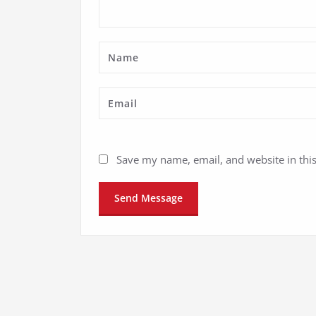
Save my name, email, and website in thi