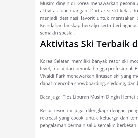
Musim dingin di Korea menawarkan pesona wi
aktivitas luar ruangan. Dari area ski kelas d
menjadi destinasi favorit untuk merasaka
Keindahan lanskap bersalju serta berbagai 
semakin spesial.
Aktivitas Ski Terbaik 
Korea Selatan memiliki banyak resor ski mo
level, mulai dari pemula hingga profesional. 
Vivaldi Park menawarkan lintasan ski yang m
dapat mencoba snowboarding, sledding, dan b
Baca juga: Tips Liburan Musim Dingin Hemat d
Resor-resor ini juga dilengkapi dengan pen
rekreasi yang cocok untuk keluarga dan te
pengalaman bermain salju semakin berkesan