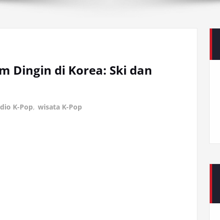
 Dingin di Korea: Ski dan
udio K-Pop
,
wisata K-Pop