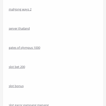
mahjong ways 2
server thailand
gates of olympus 1000
slot bet 200
slot bonus
slot gacor gampang menang