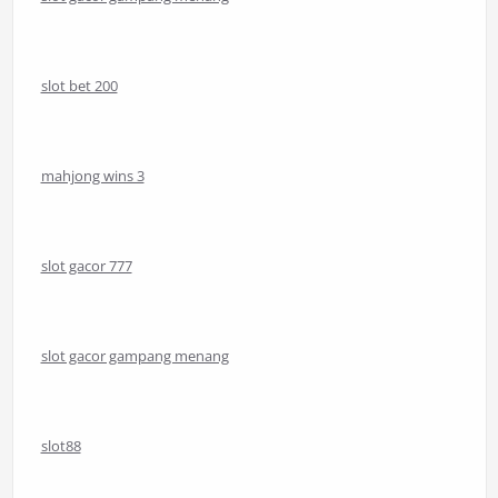
slot bet 200
mahjong wins 3
slot gacor 777
slot gacor gampang menang
slot88