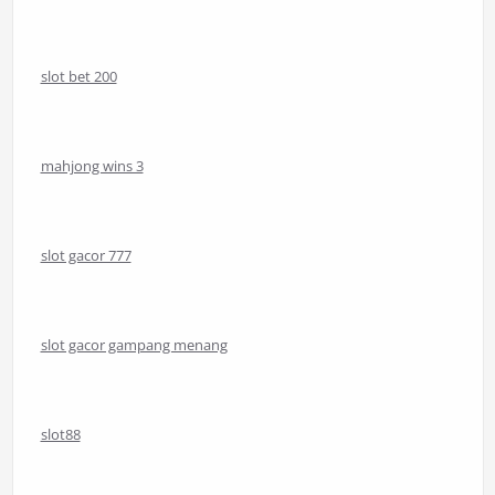
slot bet 200
mahjong wins 3
slot gacor 777
slot gacor gampang menang
slot88