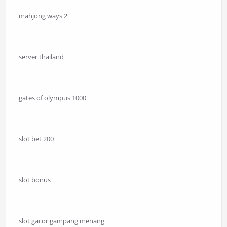
mahjong ways 2
server thailand
gates of olympus 1000
slot bet 200
slot bonus
slot gacor gampang menang