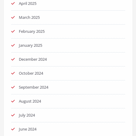
April 2025
March 2025
February 2025
January 2025
December 2024
October 2024
September 2024
August 2024
July 2024
June 2024