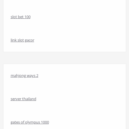
slot bet 100
link slot gacor
mahjong ways 2
server thailand
gates of olympus 1000