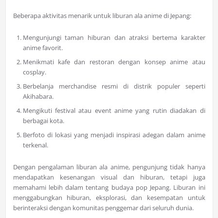
Beberapa aktivitas menarik untuk liburan ala anime di Jepang:
Mengunjungi taman hiburan dan atraksi bertema karakter
anime favorit.
Menikmati kafe dan restoran dengan konsep anime atau
cosplay.
Berbelanja merchandise resmi di distrik populer seperti
Akihabara.
Mengikuti festival atau event anime yang rutin diadakan di
berbagai kota.
Berfoto di lokasi yang menjadi inspirasi adegan dalam anime
terkenal.
Dengan pengalaman liburan ala anime, pengunjung tidak hanya
mendapatkan kesenangan visual dan hiburan, tetapi juga
memahami lebih dalam tentang budaya pop Jepang. Liburan ini
menggabungkan hiburan, eksplorasi, dan kesempatan untuk
berinteraksi dengan komunitas penggemar dari seluruh dunia.