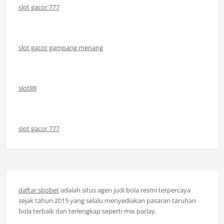
slot gacor 777
slot gacor gampang menang
slot88
slot gacor 777
daftar sbobet
adalah situs agen judi bola resmi terpercaya
sejak tahun 2015 yang selalu menyediakan pasaran taruhan
bola terbaik dan terlengkap seperti mix parlay.