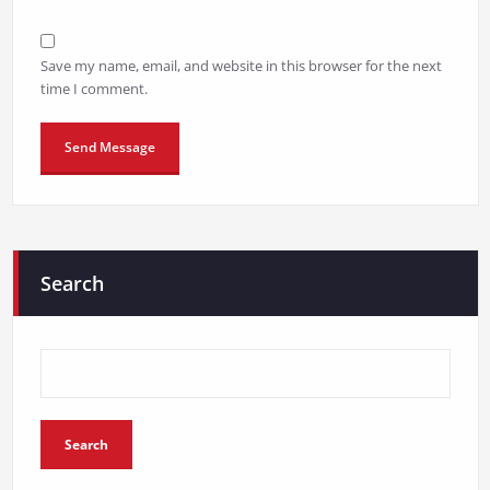
Save my name, email, and website in this browser for the next
time I comment.
Search
Search