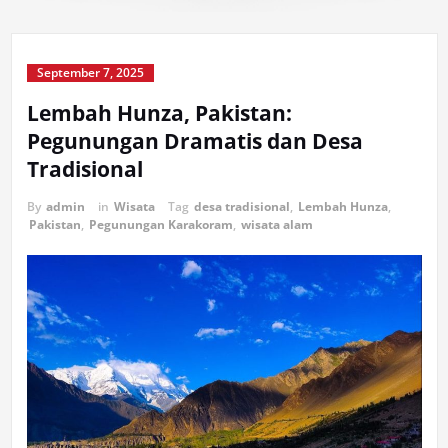
September 7, 2025
Lembah Hunza, Pakistan:
Pegunungan Dramatis dan Desa
Tradisional
By
admin
in
Wisata
Tag
desa tradisional
,
Lembah Hunza
,
Pakistan
,
Pegunungan Karakoram
,
wisata alam