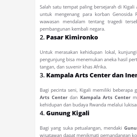
Salah satu tempat paling bersejarah di Kigali
untuk mengenang para korban Genosida 
wawasan mendalam tentang tragedi terseb
pembangunan kembali negara.
2.
Pasar Kimironko
Untuk merasakan kehidupan lokal, kunjung
pengunjung bisa menemukan aneka hasil perta
tangan, dan suvenir khas Afrika.
3.
Kampala Arts Center dan Ine
Bagi pecinta seni, Kigali memiliki beberapa 
Arts Center
dan
Kampala Arts Center
me
kehidupan dan budaya Rwanda melalui lukisan,
4.
Gunung Kigali
Bagi yang suka petualangan, mendaki
Gunun
wisatawan dapat menikmati pemandangan kot