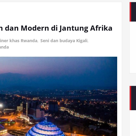
ih dan Modern di Jantung Afrika
liner khas Rwanda
,
Seni dan budaya Kigali
,
anda