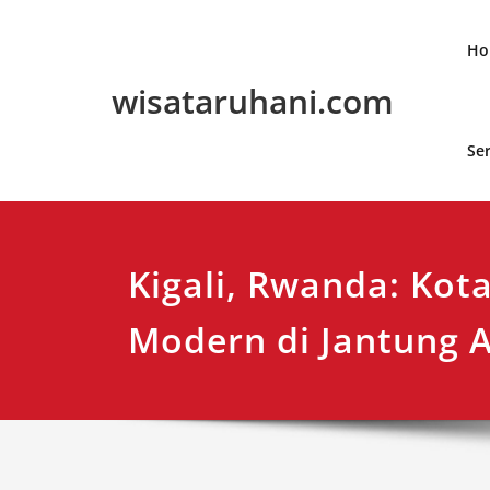
Skip
to
Ho
content
wisataruhani.com
Se
Kigali, Rwanda: Kot
Modern di Jantung A