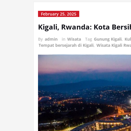
February 25, 2025
Kigali, Rwanda: Kota Bers
By
admin
in
Wisata
Tag
Gunung Kigali
,
Ku
Tempat bersejarah di Kigali
,
Wisata Kigali Rw