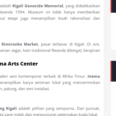
 adalah
Kigali Genocide Memorial
, yang didedikasikan
Rwanda 1994. Museum ini tidak hanya memberikan
ut tetapi juga menampilkan kisah rekonsiliasi dan
i
Kimironko Market
, pasar terbesar di Kigali. Di sini,
nian segar, kain tradisional Rwanda (
kitenge
), kerajinan
ma Arts Center
galeri seni kontemporer terbaik di Afrika Timur.
Inema
nampilkan karya seniman lokal yang mencerminkan
 patung, dan seni instalasi.
g Kigali
adalah pilihan yang sempurna. Dari puncak,
a yang indah dan mengunjungi peternakan kuda lokal.