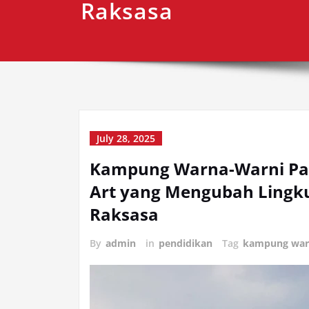
Raksasa
July 28, 2025
Kampung Warna-Warni Pal
Art yang Mengubah Lingku
Raksasa
By
admin
in
pendidikan
Tag
kampung war