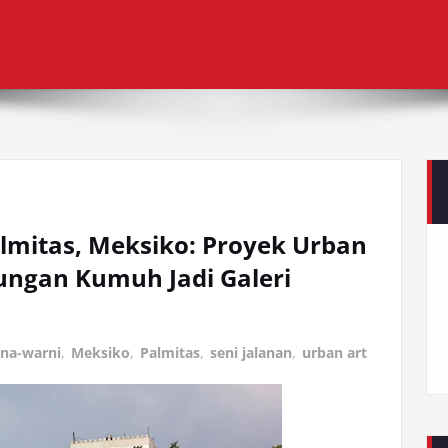
mitas, Meksiko: Proyek Urban
ngan Kumuh Jadi Galeri
na-warni
,
Meksiko
,
Palmitas
,
seni jalanan
,
urban art