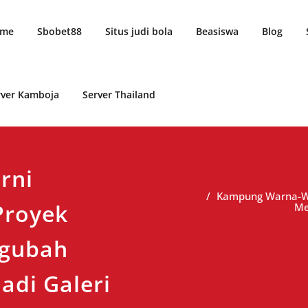
me
Sbobet88
Situs judi bola
Beasiswa
Blog
rver Kamboja
Server Thailand
rni
Kampung Warna-War
Proyek
Me
ngubah
adi Galeri