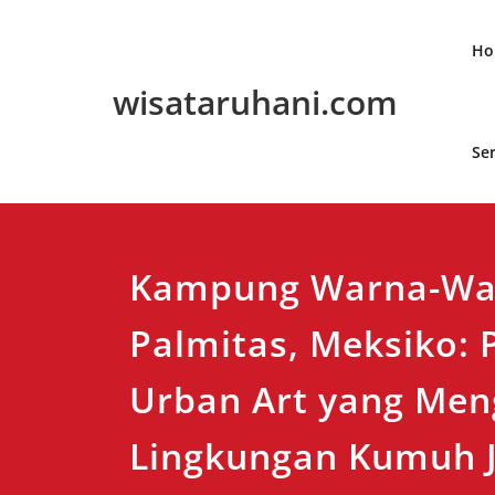
Skip
to
Ho
content
wisataruhani.com
Se
Kampung Warna-Wa
Palmitas, Meksiko: 
Urban Art yang Me
Lingkungan Kumuh J