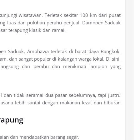
kunjungi wisatawan. Terletak sekitar 100 km dari pusat
 yang luas dan puluhan perahu penjual. Damnoen Saduak
sar terapung klasik dan ramai.
oen Saduak, Amphawa terletak di barat daya Bangkok.
lam, dan sangat populer di kalangan warga lokal. Di sini,
 langsung dari perahu dan menikmati lampion yang
il dan tidak seramai dua pasar sebelumnya, tapi justru
uasana lebih santai dengan makanan lezat dan hiburan
rapung
maian dan mendapatkan barang segar.