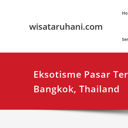
Skip
to
Ho
content
wisataruhani.com
Se
Eksotisme Pasar Te
Bangkok, Thailand