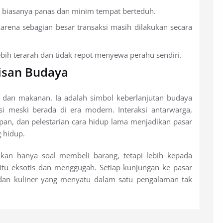
ar biasanya panas dan minim tempat berteduh.
karena sebagian besar transaksi masih dilakukan secara
lebih terarah dan tidak repot menyewa perahu sendiri.
isan Budaya
 dan makanan. Ia adalah simbol keberlanjutan budaya
i meski berada di era modern. Interaksi antarwarga,
an, dan pelestarian cara hidup lama menjadikan pasar
 hidup.
kan hanya soal membeli barang, tetapi lebih kepada
tu eksotis dan menggugah. Setiap kunjungan ke pasar
 dan kuliner yang menyatu dalam satu pengalaman tak