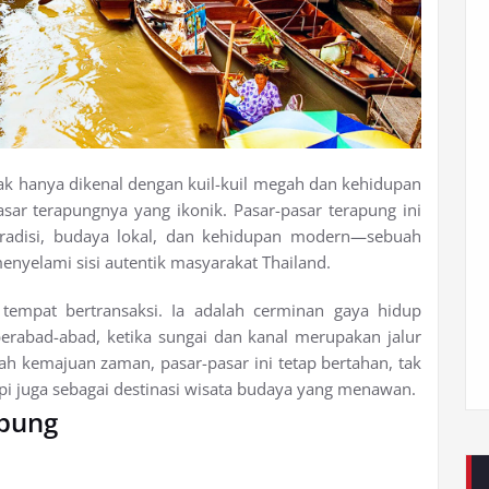
dak hanya dikenal dengan kuil-kuil megah dan kehidupan
sar terapungnya yang ikonik. Pasar-pasar terapung ini
radisi, budaya lokal, dan kehidupan modern—sebuah
nyelami sisi autentik masyarakat Thailand.
tempat bertransaksi. Ia adalah cerminan gaya hidup
erabad-abad, ketika sungai dan kanal merupakan jalur
ah kemajuan zaman, pasar-pasar ini tetap bertahan, tak
api juga sebagai destinasi wisata budaya yang menawan.
apung