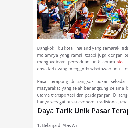
Bangkok, ibu kota Thailand yang semarak, ti
malamnya yang ramai, tetapi juga dengan pa
menghadirkan perpaduan unik antara
slot
t
daya tarik yang menggoda wisatawan untuk me
Pasar terapung di Bangkok bukan sekadar 
masyarakat yang telah berlangsung selama b
utama transportasi dan perdagangan. Di teng
hanya sebagai pusat ekonomi tradisional, tet
Daya Tarik Unik Pasar Ter
1. Belanja di Atas Air