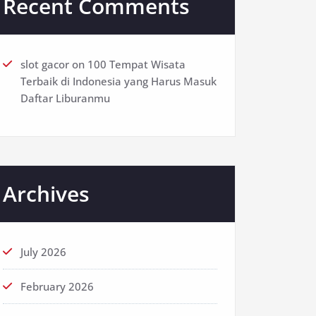
Recent Comments
slot gacor
on
100 Tempat Wisata
Terbaik di Indonesia yang Harus Masuk
Daftar Liburanmu
Archives
July 2026
February 2026