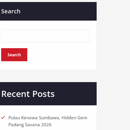
Search
Search
Recent Posts
Pulau Kenawa Sumbawa, Hidden Gem
Padang Savana 2026