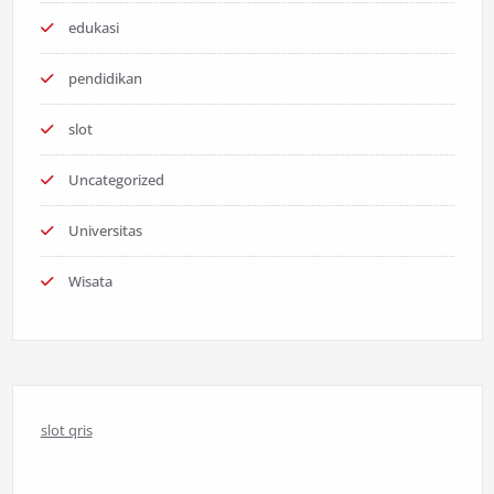
edukasi
pendidikan
slot
Uncategorized
Universitas
Wisata
slot qris