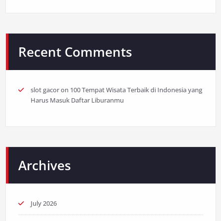
Recent Comments
slot gacor
on
100 Tempat Wisata Terbaik di Indonesia yang
Harus Masuk Daftar Liburanmu
Archives
July 2026