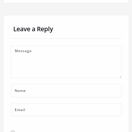
Leave a Reply