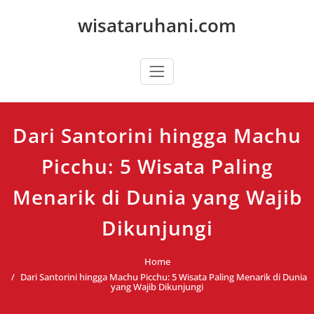
Skip
wisataruhani.com
to
content
Dari Santorini hingga Machu
Picchu: 5 Wisata Paling
Menarik di Dunia yang Wajib
Dikunjungi
Home
Dari Santorini hingga Machu Picchu: 5 Wisata Paling Menarik di Dunia
yang Wajib Dikunjungi