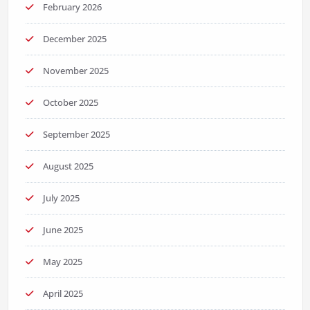
February 2026
December 2025
November 2025
October 2025
September 2025
August 2025
July 2025
June 2025
May 2025
April 2025