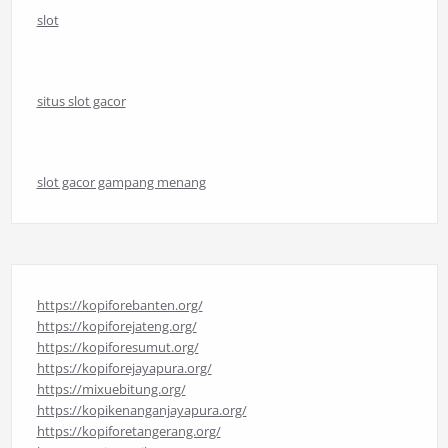
slot
situs slot gacor
slot gacor gampang menang
https://kopiforebanten.org/
https://kopiforejateng.org/
https://kopiforesumut.org/
https://kopiforejayapura.org/
https://mixuebitung.org/
https://kopikenanganjayapura.org/
https://kopiforetangerang.org/