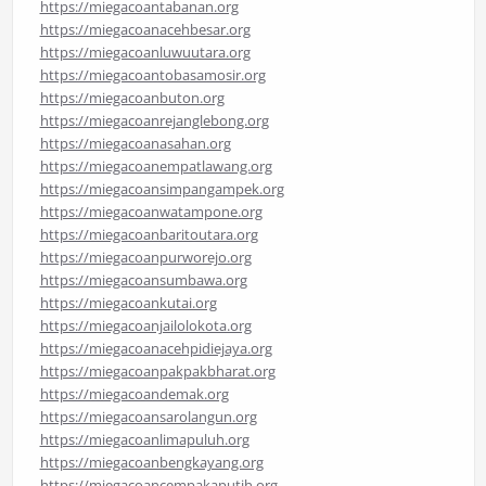
https://miegacoantabanan.org
https://miegacoanacehbesar.org
https://miegacoanluwuutara.org
https://miegacoantobasamosir.org
https://miegacoanbuton.org
https://miegacoanrejanglebong.org
https://miegacoanasahan.org
https://miegacoanempatlawang.org
https://miegacoansimpangampek.org
https://miegacoanwatampone.org
https://miegacoanbaritoutara.org
https://miegacoanpurworejo.org
https://miegacoansumbawa.org
https://miegacoankutai.org
https://miegacoanjailolokota.org
https://miegacoanacehpidiejaya.org
https://miegacoanpakpakbharat.org
https://miegacoandemak.org
https://miegacoansarolangun.org
https://miegacoanlimapuluh.org
https://miegacoanbengkayang.org
https://miegacoancempakaputih.org