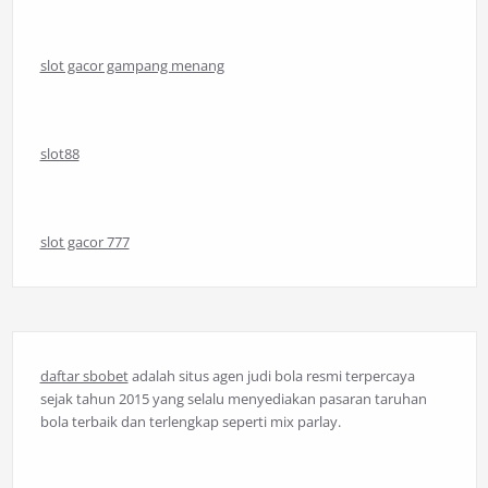
slot gacor gampang menang
slot88
slot gacor 777
daftar sbobet
adalah situs agen judi bola resmi terpercaya
sejak tahun 2015 yang selalu menyediakan pasaran taruhan
bola terbaik dan terlengkap seperti mix parlay.