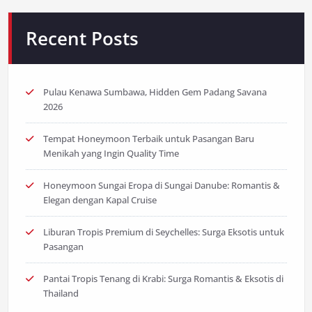
Recent Posts
Pulau Kenawa Sumbawa, Hidden Gem Padang Savana
2026
Tempat Honeymoon Terbaik untuk Pasangan Baru
Menikah yang Ingin Quality Time
Honeymoon Sungai Eropa di Sungai Danube: Romantis &
Elegan dengan Kapal Cruise
Liburan Tropis Premium di Seychelles: Surga Eksotis untuk
Pasangan
Pantai Tropis Tenang di Krabi: Surga Romantis & Eksotis di
Thailand