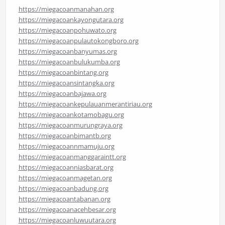
https://miegacoanmanahan.org
https://miegacoankayongutara.org
https://miegacoanpohuwato.org
https://miegacoanpulautokongboro.org
https://miegacoanbanyumas.org
https://miegacoanbulukumba.org
https://miegacoanbintang.org
https://miegacoansintangka.org
https://miegacoanbajawa.org
https://miegacoankepulauanmerantiriau.org
https://miegacoankotamobagu.org
https://miegacoanmurungraya.org
https://miegacoanbimantb.org
https://miegacoannmamuju.org
https://miegacoanmanggaraintt.org
https://miegacoanniasbarat.org
https://miegacoanmagetan.org
https://miegacoanbadung.org
https://miegacoantabanan.org
https://miegacoanacehbesar.org
https://miegacoanluwuutara.org