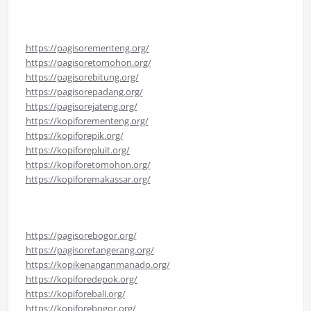
https://pagisorementeng.org/
https://pagisoretomohon.org/
https://pagisorebitung.org/
https://pagisorepadang.org/
https://pagisorejateng.org/
https://kopiforementeng.org/
https://kopiforepik.org/
https://kopiforepluit.org/
https://kopiforetomohon.org/
https://kopiforemakassar.org/
https://pagisorebogor.org/
https://pagisoretangerang.org/
https://kopikenanganmanado.org/
https://kopiforedepok.org/
https://kopiforebali.org/
https://kopiforebogor.org/