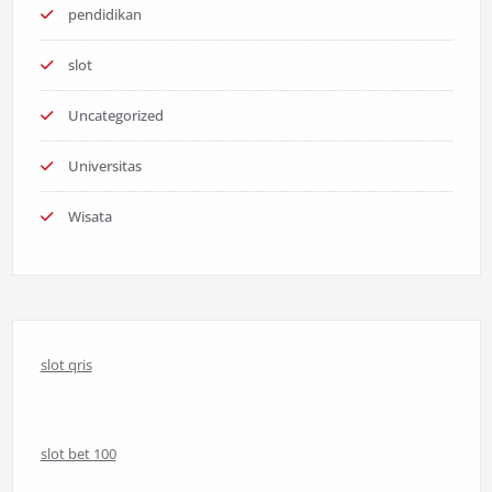
pendidikan
slot
Uncategorized
Universitas
Wisata
slot qris
slot bet 100