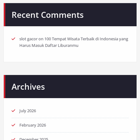
Recent Comments
slot gacor
on
100 Tempat Wisata Terbaik di Indonesia yang
Harus Masuk Daftar Liburanmu
Archives
July 2026
February 2026
December 2025