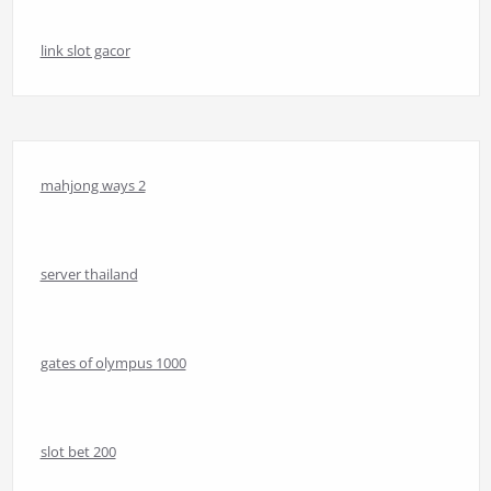
link slot gacor
mahjong ways 2
server thailand
gates of olympus 1000
slot bet 200