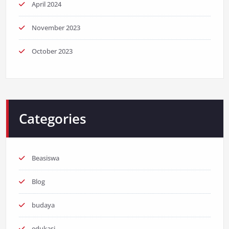
April 2024
November 2023
October 2023
Categories
Beasiswa
Blog
budaya
edukasi