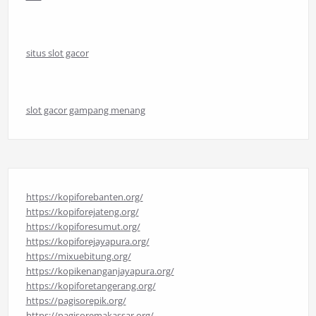
situs slot gacor
slot gacor gampang menang
https://kopiforebanten.org/
https://kopiforejateng.org/
https://kopiforesumut.org/
https://kopiforejayapura.org/
https://mixuebitung.org/
https://kopikenanganjayapura.org/
https://kopiforetangerang.org/
https://pagisorepik.org/
https://pagisoremakassar.org/