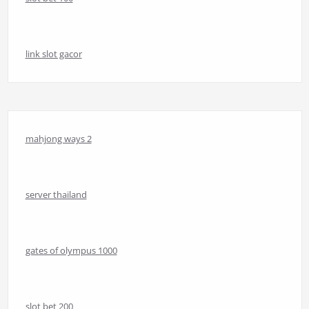
link slot gacor
mahjong ways 2
server thailand
gates of olympus 1000
slot bet 200