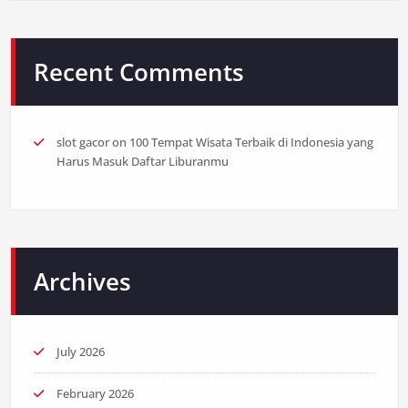
Recent Comments
slot gacor
on
100 Tempat Wisata Terbaik di Indonesia yang
Harus Masuk Daftar Liburanmu
Archives
July 2026
February 2026