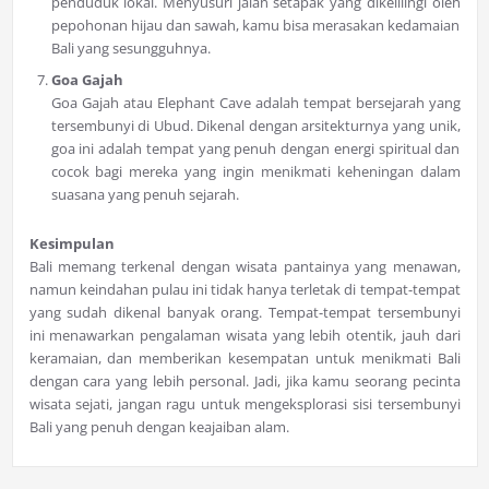
penduduk lokal. Menyusuri jalan setapak yang dikelilingi oleh
pepohonan hijau dan sawah, kamu bisa merasakan kedamaian
Bali yang sesungguhnya.
Goa Gajah
Goa Gajah atau Elephant Cave adalah tempat bersejarah yang
tersembunyi di Ubud. Dikenal dengan arsitekturnya yang unik,
goa ini adalah tempat yang penuh dengan energi spiritual dan
cocok bagi mereka yang ingin menikmati keheningan dalam
suasana yang penuh sejarah.
Kesimpulan
Bali memang terkenal dengan wisata pantainya yang menawan,
namun keindahan pulau ini tidak hanya terletak di tempat-tempat
yang sudah dikenal banyak orang. Tempat-tempat tersembunyi
ini menawarkan pengalaman wisata yang lebih otentik, jauh dari
keramaian, dan memberikan kesempatan untuk menikmati Bali
dengan cara yang lebih personal. Jadi, jika kamu seorang pecinta
wisata sejati, jangan ragu untuk mengeksplorasi sisi tersembunyi
Bali yang penuh dengan keajaiban alam.