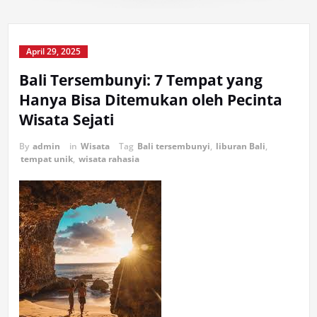
April 29, 2025
Bali Tersembunyi: 7 Tempat yang
Hanya Bisa Ditemukan oleh Pecinta
Wisata Sejati
By
admin
in
Wisata
Tag
Bali tersembunyi
,
liburan Bali
,
tempat unik
,
wisata rahasia