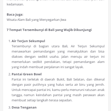
kedamaian.
Baca juga:
Wisata Alam Bali yang Menyegarkan Jiwa
7 Tempat Tersembunyi di Bali yang Wajib Dikunjungi
Air Terjun Sekumpul
Tersembunyi di bagian utara Bali, Air Terjun Sekumpul
menawarkan pemandangan yang menakjubkan dan bisa
diakses dengan sedikit usaha. Jalan menuju air terjun ini
memerlukan sedikit pendakian, tetapi pemandangan alam
yang indah membuat perjalanan ini sangat layak.
Pantai Green Bowl
Pantai ini terletak di daerah Bukit, Bali Selatan, dan dikenal
dengan pasir putihnya yang halus serta air biru yang jernih.
Untuk mencapai pantai ini, kamu perlu menuruni ratusan anak
tangga, namun keindahan pantai yang masih perawan akan
membuat setiap langkah terasa sepadan.
Desa Tenganan