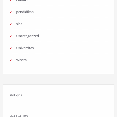
pendidikan
slot
Uncategorized
Universitas
Wisata
slot qris
slot bet 100