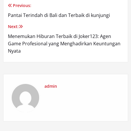
Previous:
Post
Pantai Terindah di Bali dan Terbaik di kunjungi
navigation
Next:
Menemukan Hiburan Terbaik di Joker123: Agen
Game Profesional yang Menghadirkan Keuntungan
Nyata
admin