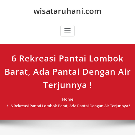
Skip
wisataruhani.com
to
content
6 Rekreasi Pantai Lombok
Barat, Ada Pantai Dengan Air
Terjunnya !
Home
6 Rekreasi Pantai Lombok Barat, Ada Pantai Dengan Air Terjunnya !