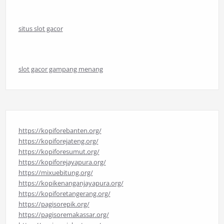
situs slot gacor
slot gacor gampang menang
https://kopiforebanten.org/
https://kopiforejateng.org/
https://kopiforesumut.org/
https://kopiforejayapura.org/
https://mixuebitung.org/
https://kopikenanganjayapura.org/
https://kopiforetangerang.org/
https://pagisorepik.org/
https://pagisoremakassar.org/