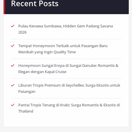
Recent Posts
Pulau Kenawa Sumbawa, Hidden Gem Padang Savana
2026
Tempat Honeymoon Terbaik untuk Pasangan Baru
Menikah yang Ingin Quality Time
Honeymoon Sungai Eropa di Sungai Danube: Romantis &
Elegan dengan Kapal Cruise
Liburan Tropis Premium di Seychelles: Surga Eksotis untuk
Pasangan
Pantai Tropis Tenang di Krabi: Surga Romantis & Eksotis di
Thailand