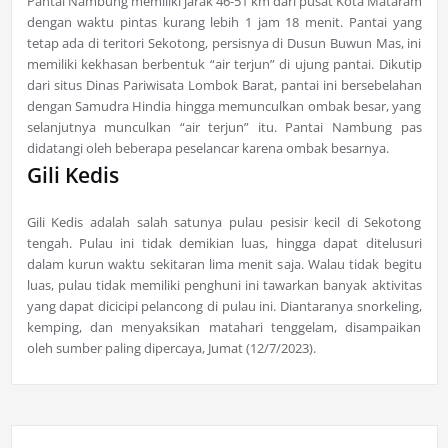
Pantai Nambung memiliki jarak 46-51 km dari pusat Kota Mataram
dengan waktu pintas kurang lebih 1 jam 18 menit. Pantai yang
tetap ada di teritori Sekotong, persisnya di Dusun Buwun Mas, ini
memiliki kekhasan berbentuk “air terjun” di ujung pantai. Dikutip
dari situs Dinas Pariwisata Lombok Barat, pantai ini bersebelahan
dengan Samudra Hindia hingga memunculkan ombak besar, yang
selanjutnya munculkan “air terjun” itu. Pantai Nambung pas
didatangi oleh beberapa peselancar karena ombak besarnya.
Gili Kedis
Gili Kedis adalah salah satunya pulau pesisir kecil di Sekotong
tengah. Pulau ini tidak demikian luas, hingga dapat ditelusuri
dalam kurun waktu sekitaran lima menit saja. Walau tidak begitu
luas, pulau tidak memiliki penghuni ini tawarkan banyak aktivitas
yang dapat dicicipi pelancong di pulau ini. Diantaranya snorkeling,
kemping, dan menyaksikan matahari tenggelam, disampaikan
oleh sumber paling dipercaya, Jumat (12/7/2023).