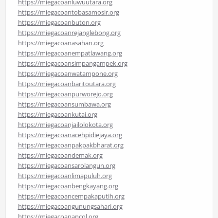
https://miegacoanluwuutara.org
https://miegacoantobasamosir.org
https://miegacoanbuton.org
https://miegacoanrejanglebong.org
https://miegacoanasahan.org
https://miegacoanempatlawang.org
https://miegacoansimpangampek.org
https://miegacoanwatampone.org
https://miegacoanbaritoutara.org
https://miegacoanpurworejo.org
https://miegacoansumbawa.org
https://miegacoankutai.org
https://miegacoanjailolokota.org
https://miegacoanacehpidiejaya.org
https://miegacoanpakpakbharat.org
https://miegacoandemak.org
https://miegacoansarolangun.org
https://miegacoanlimapuluh.org
https://miegacoanbengkayang.org
https://miegacoancempakaputih.org
https://miegacoangunungsahari.org
https://miegacoanancol.org