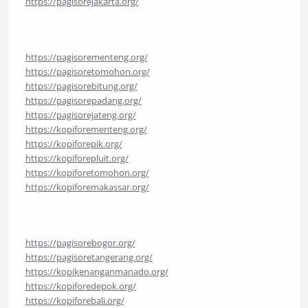
https://pagisorejakarta.org/
https://pagisorementeng.org/
https://pagisoretomohon.org/
https://pagisorebitung.org/
https://pagisorepadang.org/
https://pagisorejateng.org/
https://kopiforementeng.org/
https://kopiforepik.org/
https://kopiforepluit.org/
https://kopiforetomohon.org/
https://kopiforemakassar.org/
https://pagisorebogor.org/
https://pagisoretangerang.org/
https://kopikenanganmanado.org/
https://kopiforedepok.org/
https://kopiforebali.org/