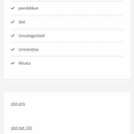
pendidikan
slot
Uncategorized
Universitas
Wisata
slot qris
slot bet 100