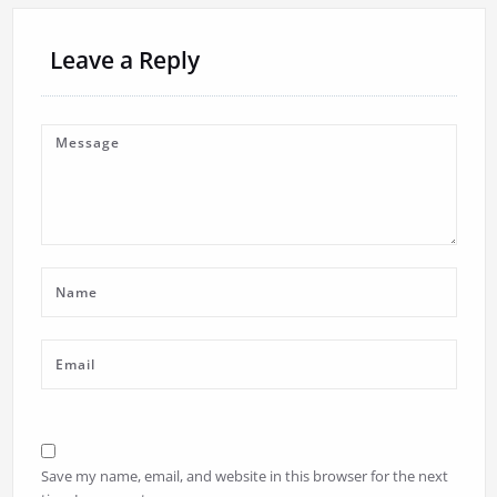
Leave a Reply
Save my name, email, and website in this browser for the next