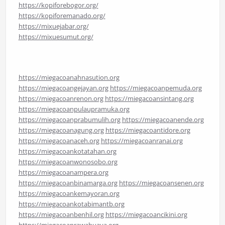
https://kopiforebogor.org/
https://kopiforemanado.org/
https://mixuejabar.org/
https://mixuesumut.org/
https://miegacoanahnasution.org
https://miegacoangejayan.org
https://miegacoanpemuda.org
https://miegacoanrenon.org
https://miegacoansintang.org
https://miegacoanpulaupramuka.org
https://miegacoanprabumulih.org
https://miegacoanende.org
https://miegacoanagung.org
https://miegacoantidore.org
https://miegacoanaceh.org
https://miegacoanranai.org
https://miegacoankotatahan.org
https://miegacoanwonosobo.org
https://miegacoanampera.org
https://miegacoanbinamarga.org
https://miegacoansenen.org
https://miegacoankemayoran.org
https://miegacoankotabimantb.org
https://miegacoanbenhil.org
https://miegacoancikini.org
https://miegacoanrawabuaya.org