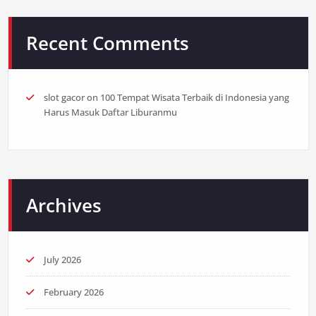
Recent Comments
slot gacor
on
100 Tempat Wisata Terbaik di Indonesia yang
Harus Masuk Daftar Liburanmu
Archives
July 2026
February 2026