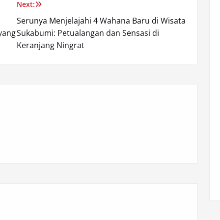
Next:
Serunya Menjelajahi 4 Wahana Baru di Wisata
yang
Sukabumi: Petualangan dan Sensasi di
Keranjang Ningrat