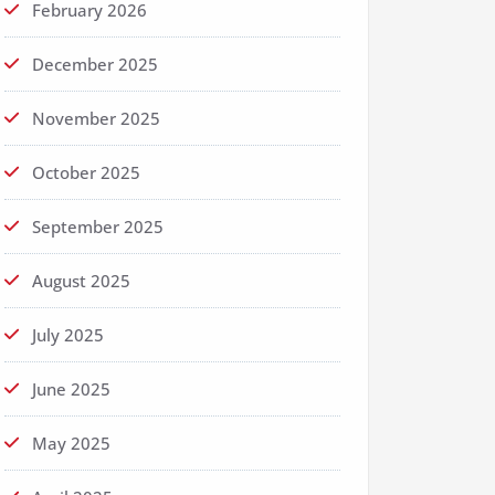
February 2026
December 2025
November 2025
October 2025
September 2025
August 2025
July 2025
June 2025
May 2025