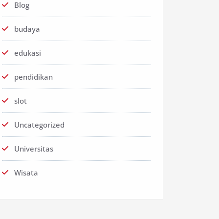
Blog
budaya
edukasi
pendidikan
slot
Uncategorized
Universitas
Wisata