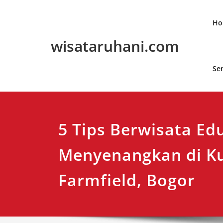
Skip
to
Ho
content
wisataruhani.com
Se
5 Tips Berwisata Ed
Menyenangkan di K
Farmfield, Bogor