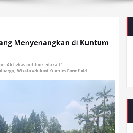
 yang Menyenangkan di Kuntum
or
,
Aktivitas outdoor edukatif
,
eluarga
,
Wisata edukasi Kuntum Farmfield