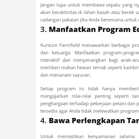
Jangan lupa untuk membawa sepatu yang ny
akan beraktivitas di lahan basah atau becek
cadangan pakaian jika Anda berencana untuk m
3.
Manfaatkan Program E
Kuntum Farmfield menawarkan berbagai pro
dan keluarga. Manfaatkan program-progr
interaktif dan menyenangkan bagi anak-ana
memberi makan hewan ternak seperti kambing,
dan menanam sayuran.
Setiap program ini tidak hanya memberi
mengajarkan nilai-nilai penting seperti t
penghargaan terhadap pekerjaan petani dan p
tersedia agar Anda tidak melewatkan program
4.
Bawa Perlengkapan T
Untuk memastikan kenyamanan selama 