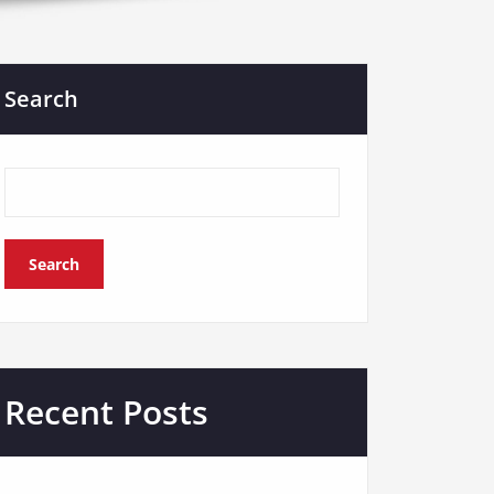
Search
Search
Recent Posts