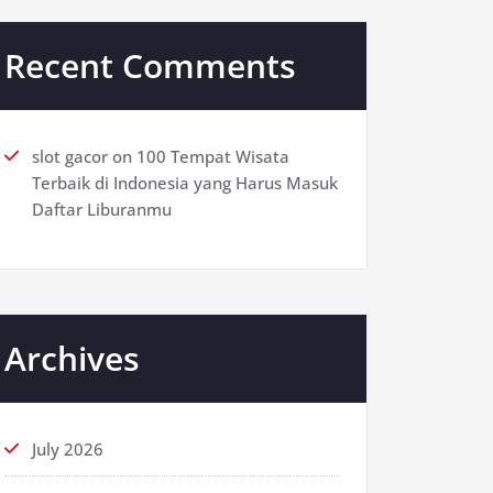
Recent Comments
slot gacor
on
100 Tempat Wisata
Terbaik di Indonesia yang Harus Masuk
Daftar Liburanmu
Archives
July 2026