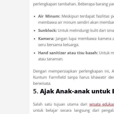
perlengkapan tambahan. Beberapa barang yang
Air Minum:
Meskipun terdapat fasilitas
membawa air minum sendiri akan membantu
Sunblock:
Untuk melindungi kulit dari sina
Kamera:
Jangan lupa membawa kamera 
seru bersama keluarga.
Hand sanitizer atau tisu basah:
Untuk me
atau tanaman.
Dengan mempersiapkan perlengkapan ini, A
Kuntum Farmfield tanpa harus khawatir de
berwisata.
5.
Ajak Anak-anak untuk 
Salah satu tujuan utama dari
wisata edukas
untuk belajar secara langsung dari penga